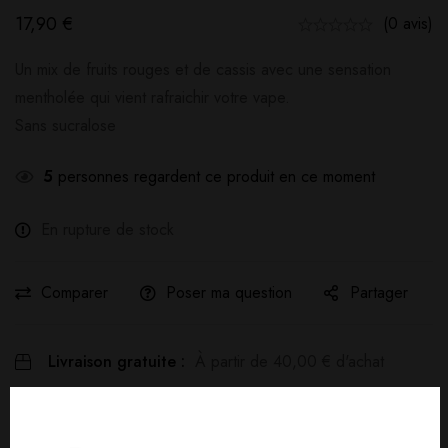
17,90
€
(0 avis)
Un mix de fruits rouges et de cassis avec une sensation
mentholée qui vient rafraichir votre vape.
Sans sucralose
5
personnes regardent ce produit en ce moment
En rupture de stock
Comparer
Poser ma question
Partager
Livraison gratuite :
À partir de
40,00
€
d'achat
Détails produit
Livraisons & Retours
Avis