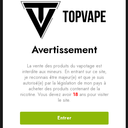
Avis clients
Questions clients
FICHE TECHNIQUE
Marque Hello Cloudy
Based on 0 Reviews
0
question sur ce produit
Poser ma question
Pays France
Avertissement
Saveur Fruitée & Fraîche
Ajouter mon avis
Ratio PG/VG 50/50
Aucune question actuellement. Devenez le premier à poser
Conditionnement Flacon PE 200ml avec bouchon sécurité
votre question !
La vente des produits du vapotage est
Il n'y a pas encore d'avis, donnez le vôtre en premier !
enfant
interdite aux mineurs. En entrant sur ce site,
je reconnais être majeur(e) et que je suis
Contenance 200ml
autorisé(e) par la législation de mon pays à
Dosage de nicotine 0mg
acheter des produits contenant de la
Sucralose Non
nicotine. Vous devez avoir
18
ans pour visiter
le site.
Produits connexes
Entrer