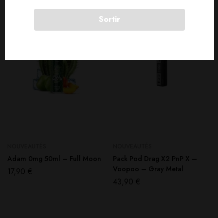
SOLD
OUT
SOLD
OUT
Sortir
NOUVEAUTÉS
NOUVEAUTÉS
Adam 0mg 50ml – Full Moon
Pack Pod Drag X2 PnP X –
Voopoo – Gray Metal
17,90
€
43,90
€