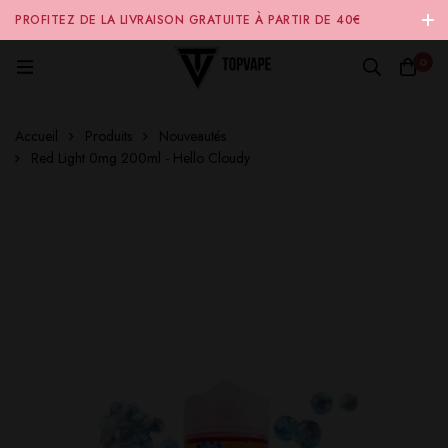
PROFITEZ DE LA LIVRAISON GRATUITE À PARTIR DE 40€
D'ACHAT SUR NOTRE SITE INTERNET 🚚
0
Accueil
Produits
Nouveautés
Red Light 0mg 200ml - Hello Cloudy