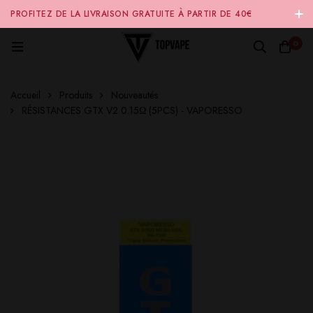
PROFITEZ DE LA LIVRAISON GRATUITE À PARTIR DE 40€
D'ACHAT SUR NOTRE SITE INTERNET 🚚
0
Accueil
Produits
Nouveautés
RÉSISTANCES GTX V2 0.15Ω (5PCS) - VAPORESSO