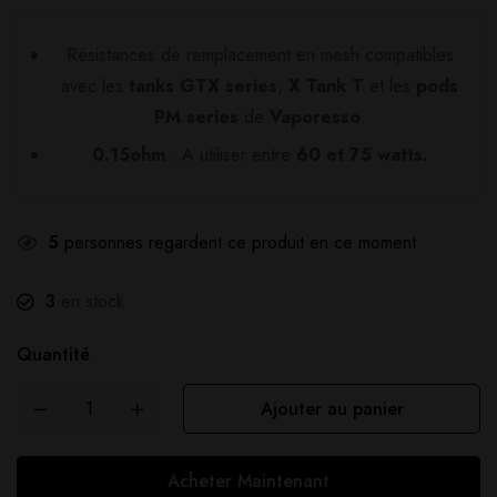
Résistances de remplacement en mesh compatibles
avec les
tanks GTX series
,
X Tank T
et les
pods
PM series
de
Vaporesso
.
0.15ohm
: A utiliser entre
60 et 75 watts.
5
personnes regardent ce produit en ce moment
3
en stock
Quantité
Ajouter au panier
Acheter Maintenant