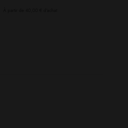
:
À partir de
40,00
€
d'achat
Poser ma question
Ajouter mon avis