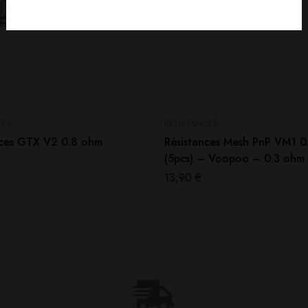
CES
RÉSISTANCES
nces GTX V2 0.8 ohm
Résistances Mesh PnP VM1 0
(5pcs) – Voopoo – 0.3 ohm
13,90
€