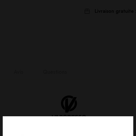
Livraison gratuite 
Avis
Questions
nts
it
n 0 Reviews