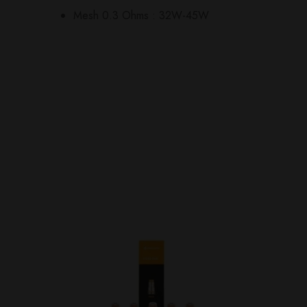
Il n'y a pas encore d'av
Aucune question actuel
Mesh 0.3 Ohms : 32W-45W