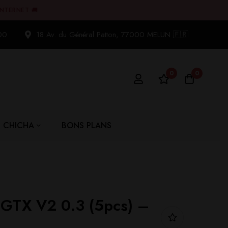
INTERNET 🚚
00
18 Av. du Général Patton, 77000 MELUN 🇫🇷
0
0
CHICHA
BONS PLANS
 GTX V2 0.3 (5pcs) –