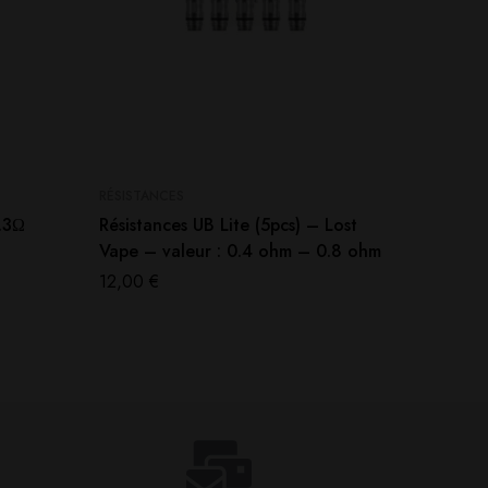
RÉSISTANCES
ACCESSO
.3Ω
Résistances UB Lite (5pcs) – Lost
Résista
Vape – valeur : 0.4 ohm – 0.8 ohm
Geekva
12,00
€
15,00
€