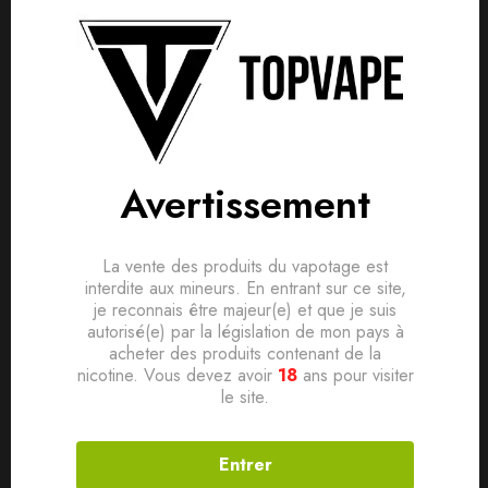
Détails produit
Livraisons & Retours
Avis
Avis clients
Questions clients
Fraise, Framboise, Menthe Verte
Based on 0 Reviews
Avertissement
0
question sur ce produit
Poser ma question
Ajouter mon avis
Ce rebelle va faire rugir les papilles avec cette alliance de
La vente des produits du vapotage est
fraise et de framboise fraîchement cueillies, relevée de sa
Aucune question actuellement. Devenez le premier à poser
interdite aux mineurs. En entrant sur ce site,
menthe verte
je reconnais être majeur(e) et que je suis
votre question !
Il n'y a pas encore d'avis, donnez le vôtre en premier !
autorisé(e) par la législation de mon pays à
acheter des produits contenant de la
nicotine. Vous devez avoir
18
ans pour visiter
Produits connexes
le site.
Entrer
SOLD
OUT