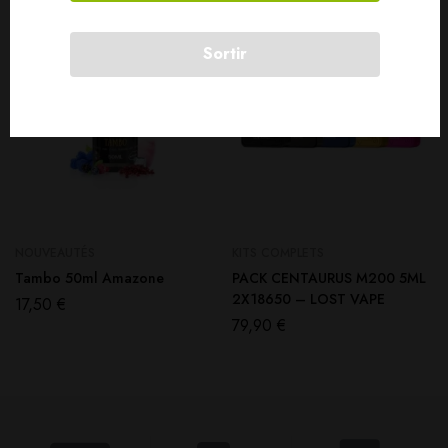
Sortir
NOUVEAUTÉS
KITS COMPLETS
Tambo 50ml Amazone
PACK CENTAURUS M200 5ML
2X18650 – LOST VAPE
17,50
€
79,90
€