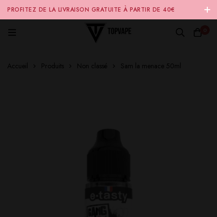
PROFITEZ DE LA LIVRAISON GRATUITE À PARTIR DE 40€
D'ACHAT SUR NOTRE SITE INTERNET 🚚
0
Accueil
Produits
Non classé
Sam la menace 50ml