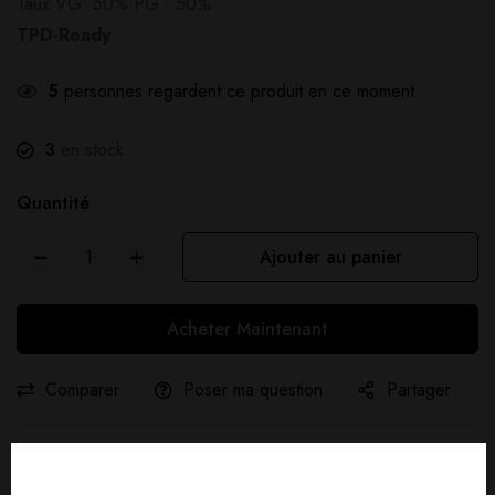
Taux VG: 50% PG : 50%
TPD-Ready
5
personnes regardent ce produit en ce moment
3
en stock
Quantité
Ajouter au panier
Acheter Maintenant
Comparer
Poser ma question
Partager
Livraison gratuite :
À partir de
40,00
€
d'achat