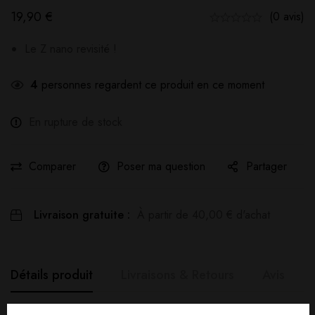
19,90
€
(0 avis)
Le Z nano revisité !
4
personnes regardent ce produit en ce moment
En rupture de stock
Comparer
Poser ma question
Partager
Livraison gratuite :
À partir de
40,00
€
d'achat
Détails produit
Livraisons & Retours
Avis