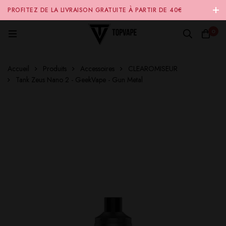
PROFITEZ DE LA LIVRAISON GRATUITE À PARTIR DE 40€
D'ACHAT SUR NOTRE SITE INTERNET 🚚
0
Accueil
Produits
Accessoires
CLEAROMISEUR
Tank Zeus Nano 2 - GeekVape - Gun Metal