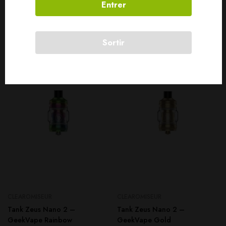
Entrer
Produits connexes
Sortir
SOLD
OUT
SOLD
OUT
CLEAROMISEUR
CLEAROMISEUR
Tank Zeus Nano 2 –
Tank Zeus Nano 2 –
GeekVape Rainbow
GeekVape Gold