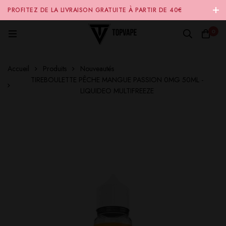
PROFITEZ DE LA LIVRAISON GRATUITE À PARTIR DE 40€
D'ACHAT SUR NOTRE SITE INTERNET 🚚
0
Accueil
Produits
Nouveautés
TIREBOULETTE PÊCHE MANGUE PASSION 0MG 50ML -
LIQUIDEO MULTIFREEZE