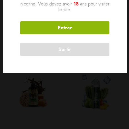
nicotine. Vous devez avoir
18
ans pour visiter
Contenance 50ml
le site.
Dosage de nicotine 0mg
Entrer
Produits connexes
Sortir
SOLD
OUT
SOLD
OUT