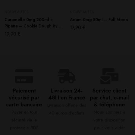
NOUVEAUTÉS
NOUVEAUTÉS
Caramello 0mg 200ml +
Adam 0mg 50ml – Full Moon
Pipette – Cookie Dough by
17,90
€
Joe’s Juice
19,90
€
Paiement
Livraison 24-
Service client
sécurisé par
48H en France​
par chat, e-mail
carte bancaire​
& téléphone​
Livraison offerte dès
Payer en tout
Nous sommes à
40 euros d'achats​
sécurité via le
votre disposition
protocole 3DS
pour vous aider​