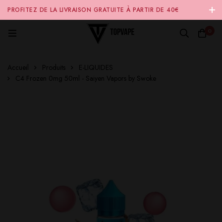
PROFITEZ DE LA LIVRAISON GRATUITE À PARTIR DE 40€
D'ACHAT SUR NOTRE SITE INTERNET 🚚
0
Accueil
Produits
E-LIQUIDES
C4 Frozen 0mg 50ml - Saiyen Vapors by Swoke