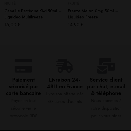
FRUITÉ
FRUITÉ
Canaille Pastèque Kiwi 50ml –
Freeze Melon 0mg 50ml –
Liquideo Multifreeze
Liquideo Freeze
15,00
€
14,90
€
Paiement
Livraison 24-
Service client
sécurisé par
48H en France​
par chat, e-mail
carte bancaire​
& téléphone​
Livraison offerte dès
Payer en tout
Nous sommes à
40 euros d'achats​
sécurité via le
votre disposition
protocole 3DS
pour vous aider​