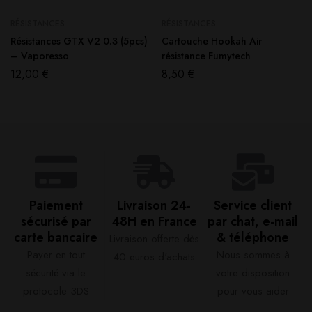
RÉSISTANCES
RÉSISTANCES
Résistances GTX V2 0.3 (5pcs)
Cartouche Hookah Air
– Vaporesso
résistance Fumytech
12,00
€
8,50
€
Paiement
Livraison 24-
Service client
sécurisé par
48H en France​
par chat, e-mail
carte bancaire​
& téléphone​
Livraison offerte dès
Payer en tout
Nous sommes à
40 euros d'achats​
sécurité via le
votre disposition
protocole 3DS
pour vous aider​