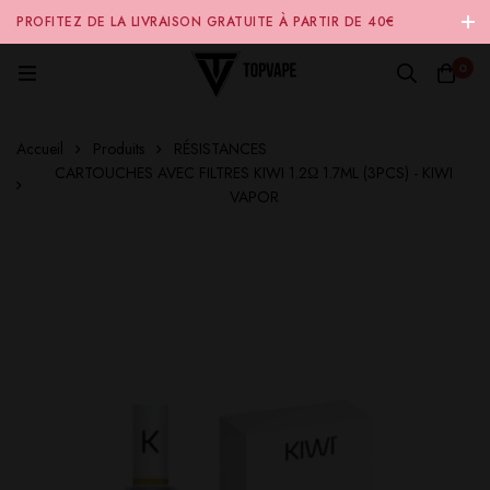
PROFITEZ DE LA LIVRAISON GRATUITE À PARTIR DE 40€
D'ACHAT SUR NOTRE SITE INTERNET 🚚
0
Accueil
Produits
RÉSISTANCES
CARTOUCHES AVEC FILTRES KIWI 1.2Ω 1.7ML (3PCS) - KIWI
VAPOR