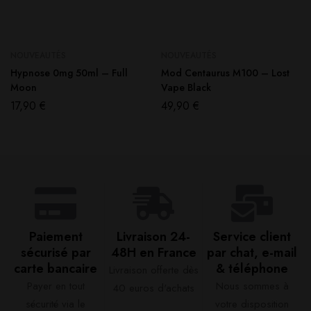
NOUVEAUTÉS
NOUVEAUTÉS
Hypnose 0mg 50ml – Full
Mod Centaurus M100 – Lost
Moon
Vape Black
17,90
€
49,90
€
Paiement
Livraison 24-
Service client
sécurisé par
48H en France​
par chat, e-mail
carte bancaire​
& téléphone​
Livraison offerte dès
Payer en tout
Nous sommes à
40 euros d'achats​
sécurité via le
votre disposition