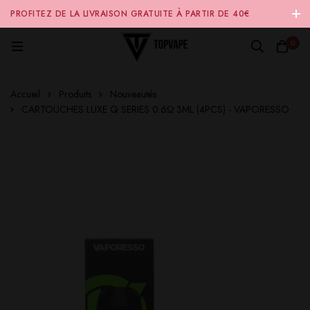
PROFITEZ DE LA LIVRAISON GRATUITE À PARTIR DE 40€
D'ACHAT SUR NOTRE SITE INTERNET 🚚
0
Accueil
Produits
Nouveautés
CARTOUCHES LUXE Q SERIES 0.6Ω 3ML (4PCS) - VAPORESSO