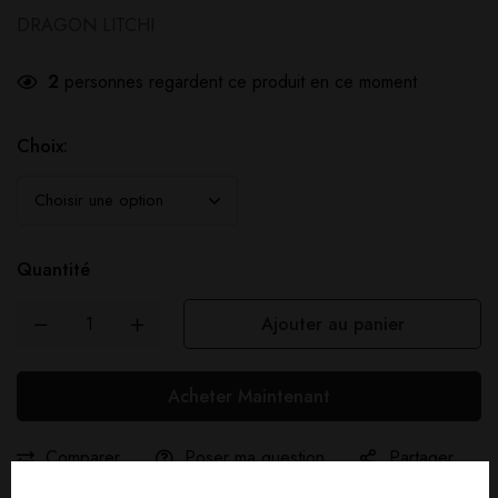
DRAGON LITCHI
2
personnes regardent ce produit en ce moment
Choix:
Quantité
Ajouter au panier
Acheter Maintenant
Comparer
Poser ma question
Partager