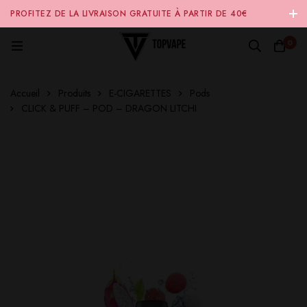
PROFITEZ DE LA LIVRAISON GRATUITE À PARTIR DE 40€
D'ACHAT SUR NOTRE SITE INTERNET 🚚
0
Accueil
Produits
E-CIGARETTES
Pods
CLICK & PUFF – POD – DRAGON LITCHI