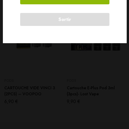
SOLD
OUT
Sortir
PODS
PODS
CARTOUCHE VIDE VINCI 3
Cartouche E-Plus Pod 3ml
(2PCS) – VOOPOO
(3pcs)- Lost Vape
6,90
€
9,90
€