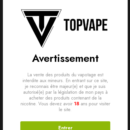
Livraison gratuite :
À partir de
40,00
€
d'achat
Détails produit
Livraisons & Retours
Avis
Avertissement
Avis clients
Questions clients
Les Pods Dragon Litchi offrent une saveur rappelant le sucré
de ce fruit tropical, Les pods X-Bar Click & Puff sont conçus
Based on 0 Reviews
0
question sur ce produit
Poser ma question
pour être utilisés avec les kits de la même gamme Click &
La vente des produits du vapotage est
interdite aux mineurs. En entrant sur ce site,
Puff. Chaque pod contient 2 ml de e-liquide équivalent à
Ajouter mon avis
je reconnais être majeur(e) et que je suis
650 puffs ,élaboré en France
Aucune question actuellement. Devenez le premier à poser
autorisé(e) par la législation de mon pays à
acheter des produits contenant de la
votre question !
nicotine. Vous devez avoir
18
ans pour visiter
Il n'y a pas encore d'avis, donnez le vôtre en premier !
le site.
Produits connexes
Entrer