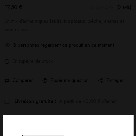
17,50
€
(0 avis)
Un mix d’authentiques
fruits tropicaux
, pêche, ananas et
bien d’autres.
3
personnes regardent ce produit en ce moment
En rupture de stock
Comparer
Poser ma question
Partager
Livraison gratuite :
À partir de
40,00
€
d'achat
Détails produit
Livraisons & Retours
Avis