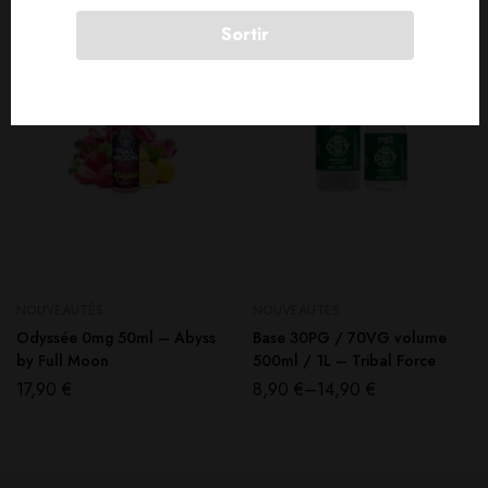
Sortir
NOUVEAUTÉS
NOUVEAUTÉS
Odyssée 0mg 50ml – Abyss
Base 30PG / 70VG volume
by Full Moon
500ml / 1L – Tribal Force
17,90
€
8,90
€
–
14,90
€