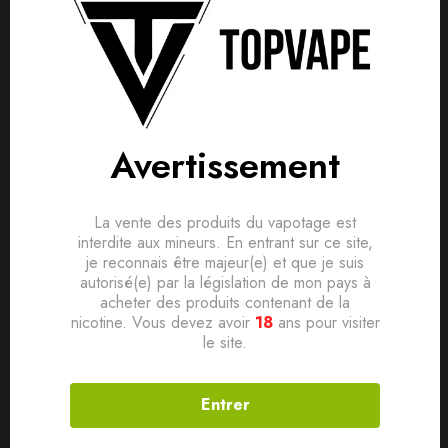
Avis clients
Questions clients
Marque Tribal Force
Based on 0 Reviews
0
question sur ce produit
Poser ma question
Pays France
Saveur Fruitée
Ajouter mon avis
Avertissement
Ratio PG/VG 50/50
Aucune question actuellement. Devenez le premier à poser
votre question !
Conditionnement Flacon PE 60ml avec bouchon sécurité
Il n'y a pas encore d'avis, donnez le vôtre en premier !
La vente des produits du vapotage est
enfant
interdite aux mineurs. En entrant sur ce site,
je reconnais être majeur(e) et que je suis
Contenance 50ml
autorisé(e) par la législation de mon pays à
Dosage de nicotine 0mg
acheter des produits contenant de la
nicotine. Vous devez avoir
18
ans pour visiter
le site.
Produits connexes
Entrer