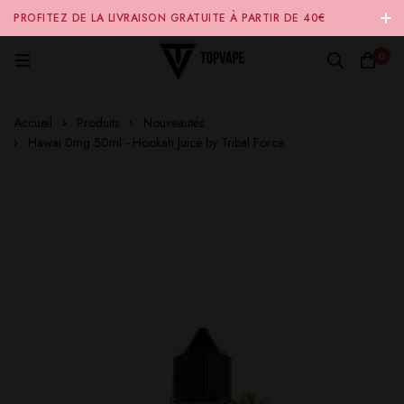
PROFITEZ DE LA LIVRAISON GRATUITE À PARTIR DE 40€
D'ACHAT SUR NOTRE SITE INTERNET 🚚
0
Accueil
Produits
Nouveautés
Hawai 0mg 50ml - Hookah Juice by Tribal Force