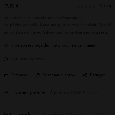
17,50
€
(0 avis)
Un assemblage tropical d’arôme
d’ananas
et
de
pêche
associée à une
mangue
sucrée à souhait. Réalisé
en collaboration avec l’influenceur
Sabri Parisien ou rien.
3
personnes regardent ce produit en ce moment
En rupture de stock
Comparer
Poser ma question
Partager
Livraison gratuite :
À partir de
40,00
€
d'achat
Détails produit
Livraisons & Retours
Avis