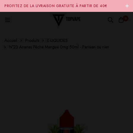
PROFITEZ DE LA LIVRAISON GRATUITE À PARTIR DE 40€
D'ACHAT SUR NOTRE SITE INTERNET 🚚
0
Accueil
Produits
E-LIQUIDES
N°23 Ananas Pêche Mangue 0mg 50ml - Parisien ou rien