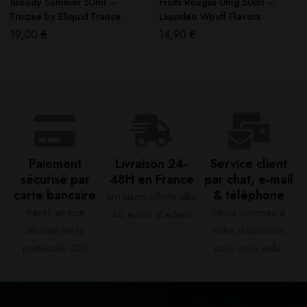
Bloody Summer 50ml –
Fruits Rouges 0mg 50ml –
Fruizee by Eliquid France
Liquideo Wpuff Flavors
19,00
€
14,90
€
Paiement
Livraison 24-
Service client
sécurisé par
48H en France​
par chat, e-mail
carte bancaire​
& téléphone​
Livraison offerte dès
Payer en tout
Nous sommes à
40 euros d'achats​
sécurité via le
votre disposition
protocole 3DS
pour vous aider​