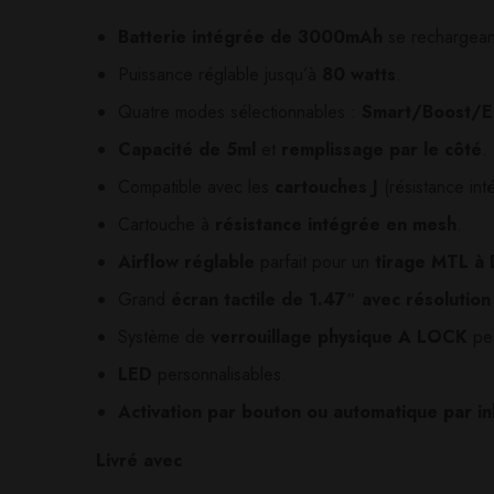
Il n'y a pas encore d'av
Aucune question actuel
Batterie intégrée de 3000mAh
se rechargean
Puissance réglable jusqu’à
80 watts
.
Quatre modes sélectionnables :
Smart/Boost/
Capacité de 5ml
et
remplissage par le côté
.
Compatible avec les
cartouches J
(résistance int
Cartouche à
résistance intégrée en mesh
.
Airflow réglable
parfait pour un
tirage MTL à
Grand
écran tactile de 1.47″ avec résolutio
Système de
verrouillage physique A LOCK
per
LED
personnalisables.
Activation par bouton ou automatique par in
Livré avec