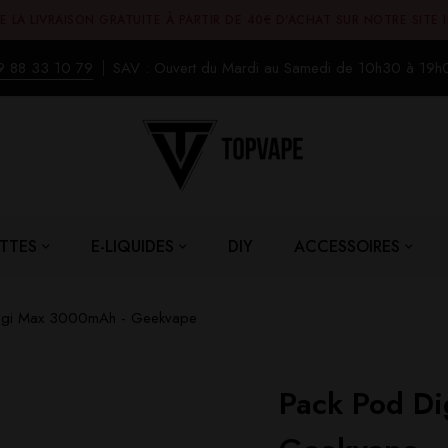
E LA LIVRAISON GRATUITE À PARTIR DE 40€ D'ACHAT SUR NOTRE SITE 
9 88 33 10 79
SAV : Ouvert du Mardi au Samedi de 10h30 à 19h
TTES
E-LIQUIDES
DIY
ACCESSOIRES
igi Max 3000mAh - Geekvape
Pack Pod D