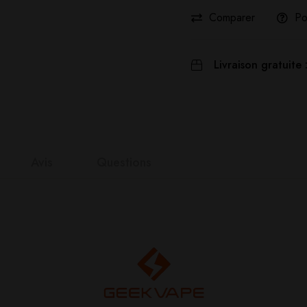
Comparer
Po
Livraison gratuite 
Avis
Questions
nts
it
n 0 Reviews