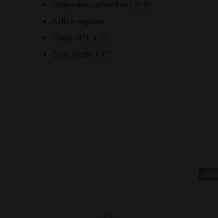
Compatible cartouches J et JR
Airflow réglable
Tirage MTL à DL
Ecran tactile 1.47″
SO