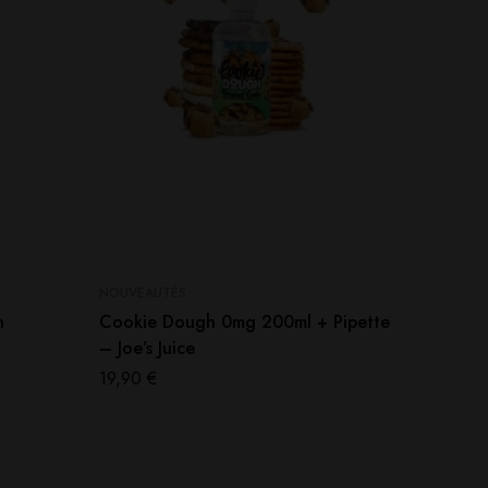
NOUVEAUTÉS
NOUVEAU
n
Cookie Dough 0mg 200ml + Pipette
Pack P
– Joe’s Juice
– Gray
19,90
€
43,90
€