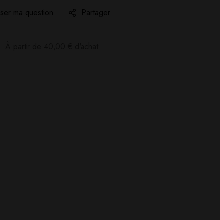
ser ma question
Partager
:
À partir de
40,00
€
d'achat
Poser ma question
Ajouter mon avis