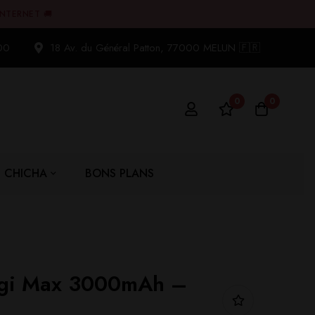
INTERNET 🚚
00
18 Av. du Général Patton, 77000 MELUN 🇫🇷
0
0
CHICHA
BONS PLANS
igi Max 3000mAh –