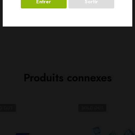
Entrer
Sortir
Produits connexes
LD
OUT
SOLD
OUT