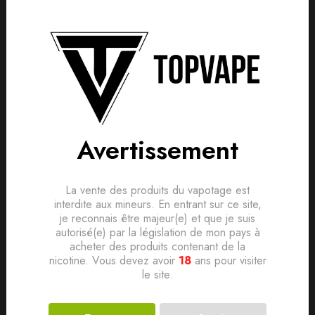
Avertissement
La vente des produits du vapotage est
interdite aux mineurs. En entrant sur ce site,
je reconnais être majeur(e) et que je suis
autorisé(e) par la législation de mon pays à
acheter des produits contenant de la
nicotine. Vous devez avoir
18
ans pour visiter
le site.