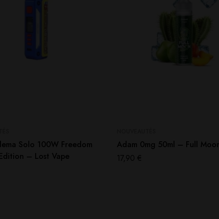
TÉS
NOUVEAUTÉS
lema Solo 100W Freedom
Adam 0mg 50ml – Full Moo
Edition – Lost Vape
17,90
€