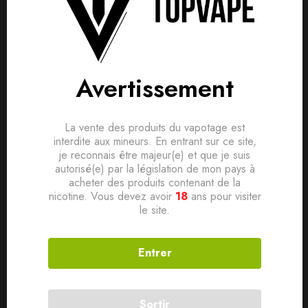
Livraison gratuite :
À partir de
40,00
€
d'achat
Avertissement
Détails produit
Livraisons & Retours
Avis
La vente des produits du vapotage est
interdite aux mineurs. En entrant sur ce site,
Avis clients
Questions clients
Livré avec
je reconnais être majeur(e) et que je suis
Based on 0 Reviews
autorisé(e) par la législation de mon pays à
0
question sur ce produit
Poser ma question
1 x Pod Luxe X2
acheter des produits contenant de la
nicotine. Vous devez avoir
18
ans pour visiter
Ajouter mon avis
1 x Cartouche Luxe X Series 0.6ohm
le site.
Aucune question actuellement. Devenez le premier à poser
1 x Cartouche Luxe X Series 0.8ohm
votre question !
1 x Cable USB-C
Entrer
Il n'y a pas encore d'avis, donnez le vôtre en premier !
1 x Carte de rappel
1 x Manuel d’utilisation
Sortir