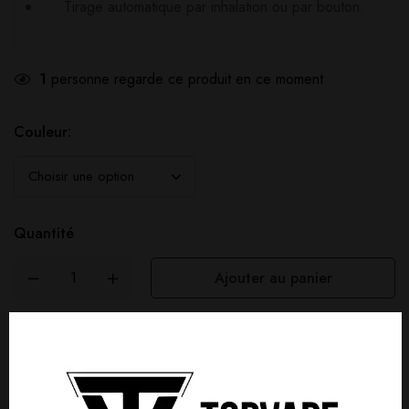
Tirage automatique par inhalation ou par bouton.
1
personne regarde ce produit en ce moment
Couleur:
Quantité
Ajouter au panier
Acheter Maintenant
Comparer
Poser ma question
Partager