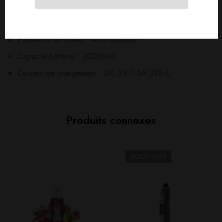
Caractéristiques
Puissance de sortie : 40W maximum
Capacité batterie : 2000mAh
Courant de chargement : DC 5V/1.5A USB-C
Produits connexes
SOLD
OUT