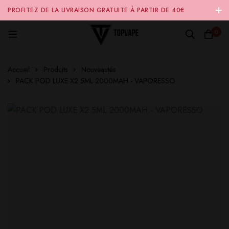
PROFITEZ DE LA LIVRAISON GRATUITE À PARTIR DE 40€
D'ACHAT SUR NOTRE SITE INTERNET 🚚
0
Accueil
Produits
Nouveautés
PACK POD LUXE X2 5ML 2000MAH - VAPORESSO