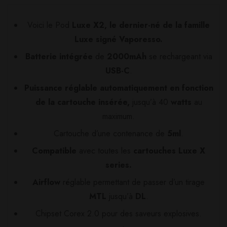
Voici le Pod
Luxe X2, le dernier-né de la famille
Luxe signé Vaporesso.
Batterie intégrée
de
2000mAh
se rechargeant via
USB-C
.
Puissance réglable automatiquement en fonction
de la cartouche insérée,
jusqu’à 40
watts
au
maximum.
Cartouche d’une contenance de
5ml
.
Compatible
avec toutes les
cartouches Luxe X
series.
Airflow
réglable permettant de passer d’un tirage
MTL
jusqu’à
DL
.
Chipset Corex 2.0 pour des saveurs explosives.