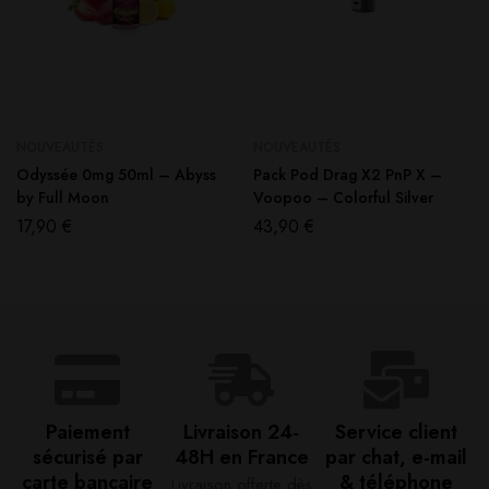
NOUVEAUTÉS
NOUVEAUTÉS
Odyssée 0mg 50ml – Abyss
Pack Pod Drag X2 PnP X –
by Full Moon
Voopoo – Colorful Silver
17,90
€
43,90
€
Paiement
Livraison 24-
Service client
sécurisé par
48H en France​
par chat, e-mail
carte bancaire​
& téléphone​
Livraison offerte dès