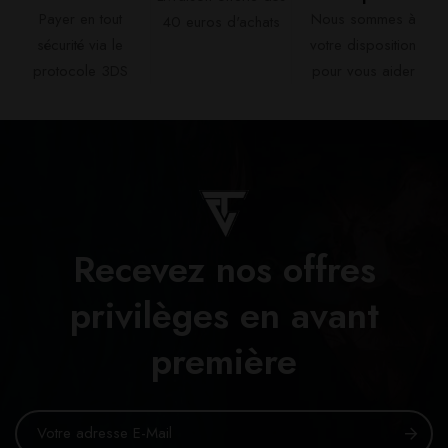
Payer en tout
Nous sommes à
40 euros d'achats​
sécurité via le
votre disposition
protocole 3DS
pour vous aider​
Recevez nos offres
privilèges en avant
première