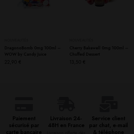
NOUVEAUTÉS
NOUVEAUTÉS
DragonoBomb 0mg 100ml –
Cherry Bakewell 0mg 100ml –
WOW by Candy Juice
Chuffed Dessert
22,90
€
13,50
€
Paiement
Livraison 24-
Service client
sécurisé par
48H en France​
par chat, e-mail
carte bancaire​
& téléphone​
Livraison offerte dès