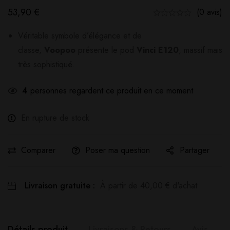
53,90
€
(0 avis)
Véritable symbole d’élégance et de
classe,
Voopoo
présente le pod
Vinci E120
, massif mais
très sophistiqué.
4
personnes regardent ce produit en ce moment
En rupture de stock
Comparer
Poser ma question
Partager
Livraison gratuite :
À partir de
40,00
€
d'achat
Détails produit
Livraisons & Retours
Avis