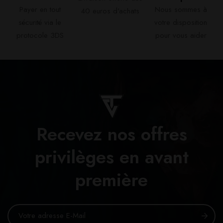
Payer en tout
Nous sommes à
40 euros d'achats​
sécurité via le
votre disposition
protocole 3DS
pour vous aider​
Recevez nos offres
privilèges en avant
première