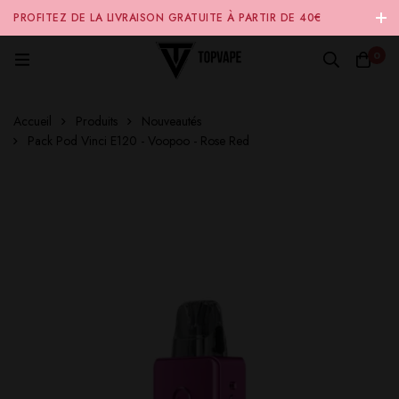
PROFITEZ DE LA LIVRAISON GRATUITE À PARTIR DE 40€
D'ACHAT SUR NOTRE SITE INTERNET 🚚
0
Accueil
Produits
Nouveautés
Pack Pod Vinci E120 - Voopoo - Rose Red