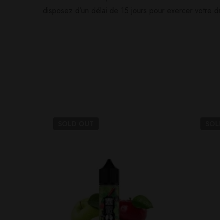
disposez d’un délai de 15 jours pour exercer votre dr
0
question sur ce produ
Based o
Il n'y a pas encore d'av
Aucune question actuel
SOLD
OUT
SO