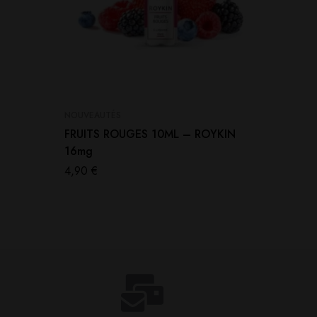
NOUVEAUTÉS
NON CLA
FRUITS ROUGES 10ML – ROYKIN
Tank C
16mg
Vape G
4,90
€
29,90
€