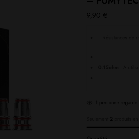
– FUMYTE
9,90
€
Résistances de 
0.15ohm
: A utilis
1
personne regarde 
Seulement
2
produits en 
Quantité