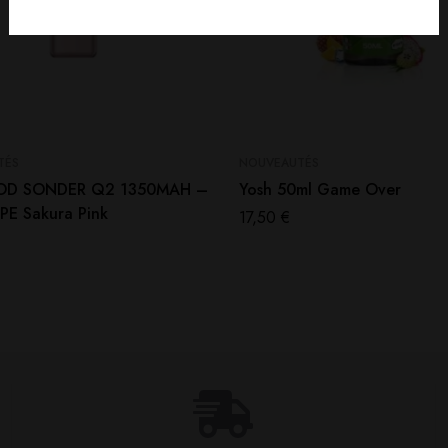
TÉS
NOUVEAUTÉS
OD SONDER Q2 1350MAH –
Yosh 50ml Game Over
E Sakura Pink
17,50
€