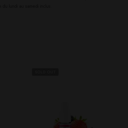
 du lundi au samedi inclus.
Poser ma question
Ajouter mon avis
SOLD
OUT
SO