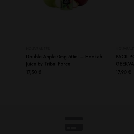
NOUVEAUTÉS
NOUVEAU
Double Apple 0mg 50ml – Hookah
PACK P
Juice by Tribal Force
GEEKVAP
17,50
€
17,90
€