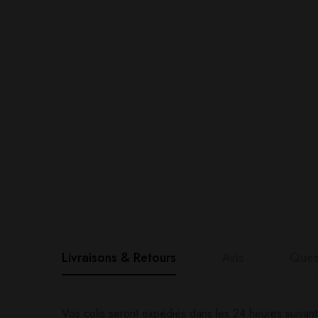
Livraisons & Retours
Avis
Ques
Avis clients
Questions clie
Vos colis seront expédiés dans les 24 heures suivan