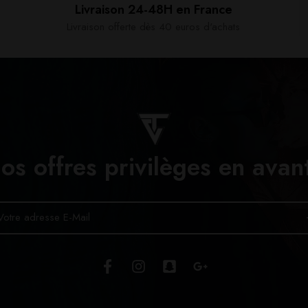
Livraison 24-48H en France​
Livraison offerte dès 40 euros d'achats​
os offres privilèges en avan