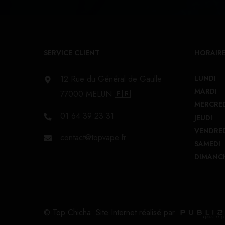
SERVICE CLIENT
HORAIRE
12 Rue du Général de Gaulle
LUNDI
MARDI
77000 MELUN 🇫🇷
MERCRE
01 64 39 23 31
JEUDI
VENDRE
contact@topvape.fr
SAMEDI
DIMANC
© Top Chicha. Site Internet réalisé par