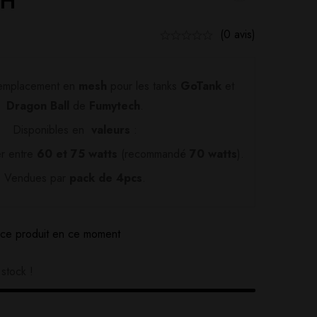
CH
(0 avis)
remplacement en
mesh
pour les tanks
GoTank
et
Dragon Ball
de
Fumytech
.
Disponibles en
valeurs
:
er entre
60 et 75 watts
(recommandé
70 watts
).
Vendues par
pack de 4pcs
.
ce produit en ce moment
stock !