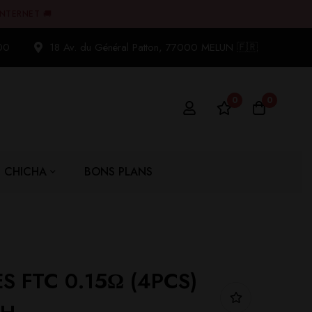
INTERNET 🚚
00
18 Av. du Général Patton, 77000 MELUN 🇫🇷
0
0
CHICHA
BONS PLANS
S FTC 0.15Ω (4PCS)