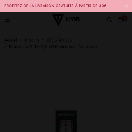
PROFITEZ DE LA LIVRAISON GRATUITE À PARTIR DE 40€
D'ACHAT SUR NOTRE SITE INTERNET 🚚
0
Accueil
Produits
RÉSISTANCES
Résistances GTI 0.2/0.4Ω Mesh (5pcs) - Vaporesso