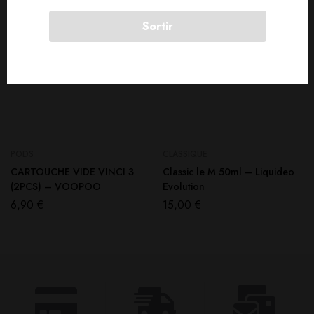
Sortir
PODS
CLASSIQUE
CARTOUCHE VIDE VINCI 3
Classic le M 50ml – Liquideo
(2PCS) – VOOPOO
Evolution
6,90
€
15,00
€