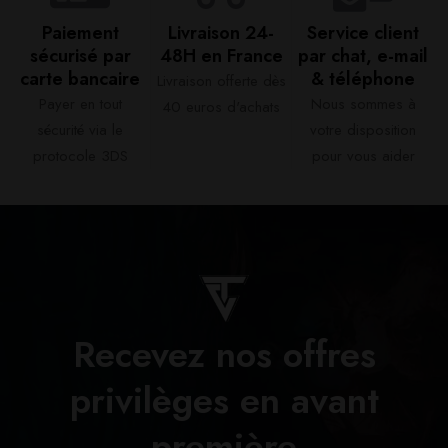
Paiement
Livraison 24-
Service client
sécurisé par
48H en France​
par chat, e-mail
carte bancaire​
& téléphone​
Livraison offerte dès
Payer en tout
Nous sommes à
40 euros d'achats​
sécurité via le
votre disposition
protocole 3DS
pour vous aider​
Recevez nos offres
privilèges en avant
première