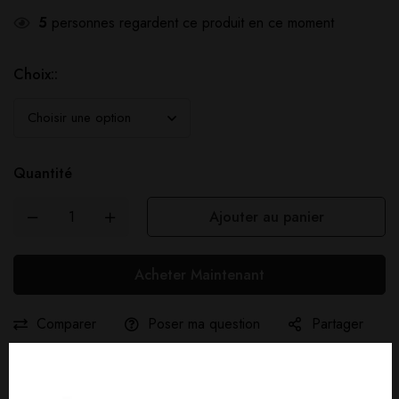
5
personnes regardent ce produit en ce moment
Choix::
Quantité
Ajouter au panier
Acheter Maintenant
Comparer
Poser ma question
Partager
Livraison gratuite :
À partir de
40,00
€
d'achat