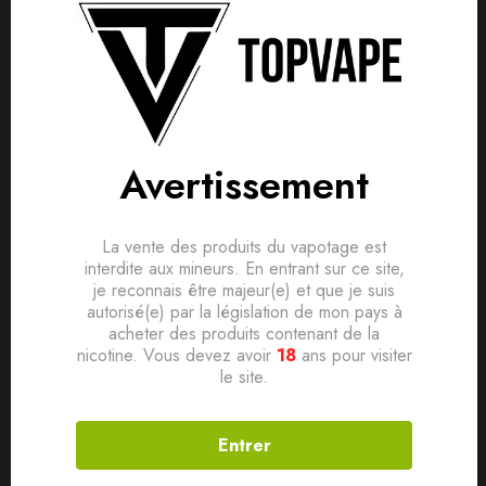
Détails produit
Livraisons & Retours
Avis
Avis clients
Questions clients
Avertissement
Nouvelles résistances GTI
Based on 0 Reviews
0
question sur ce produit
Poser ma question
2 valeurs: 0.2-0.4Ω mesh
La vente des produits du vapotage est
Compatible avec le nouveau tank Itank subohm.
Ajouter mon avis
interdite aux mineurs. En entrant sur ce site,
je reconnais être majeur(e) et que je suis
Aucune question actuellement. Devenez le premier à poser
autorisé(e) par la législation de mon pays à
votre question !
acheter des produits contenant de la
Il n'y a pas encore d'avis, donnez le vôtre en premier !
Produits connexes
nicotine. Vous devez avoir
18
ans pour visiter
le site.
Entrer