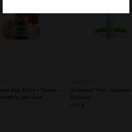
TÉS
NOUVEAUTÉS
reme 0mg 200ml + Pipette –
Hollywood 10ml – Liquideo
ough by Joe’s Juice
Evolution
4,90
€