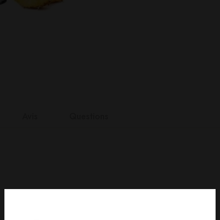
Avis
Questions
nts
it
n 0 Reviews