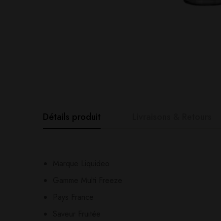
Détails produit
Livraisons & Retours
Avis clients
Questions clie
Marque Liquideo
Gamme Multi Freeze
0
question sur ce produ
Based o
Pays France
Saveur Fruitée