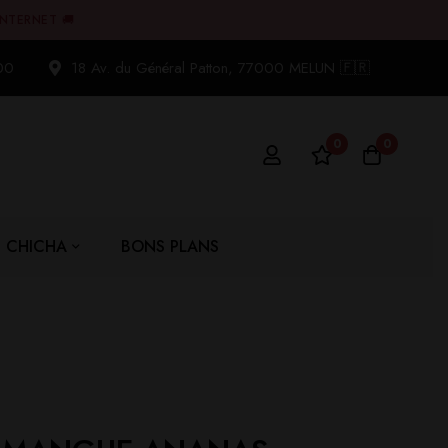
INTERNET 🚚
00
18 Av. du Général Patton, 77000 MELUN 🇫🇷
0
0
CHICHA
BONS PLANS