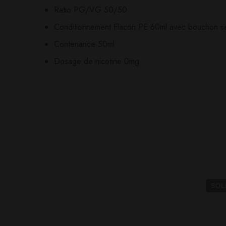
Ratio PG/VG 50/50
Il n'y a pas encore d'av
Aucune question actuel
Conditionnement Flacon PE 60ml avec bouchon sé
Contenance 50ml
Dosage de nicotine 0mg
SO