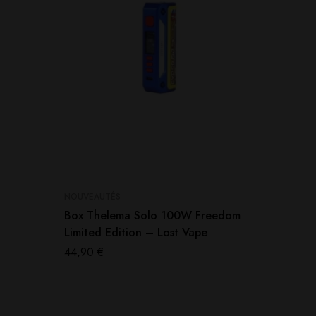
NOUVEAUTÉS
NOUVEAU
Box Thelema Solo 100W Freedom
Pack P
Limited Edition – Lost Vape
– Spray
44,90
€
43,90
€