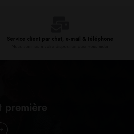
Service client par chat, e-mail & téléphone​
Nous sommes à votre disposition pour vous aider​
t première