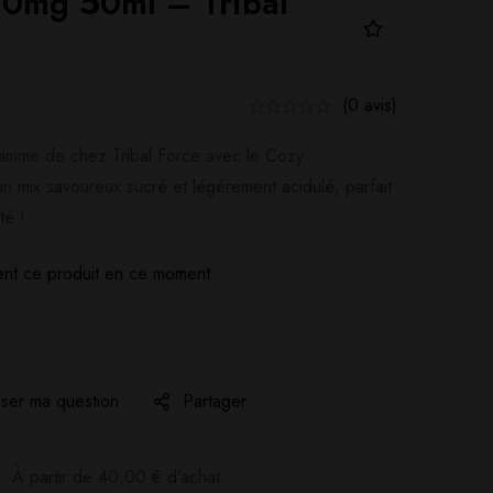
 0mg 50ml – Tribal
(0 avis)
amme de chez Tribal Force avec le Cozy
un mix savoureux sucré et légèrement acidulé, parfait
té !
nt ce produit en ce moment
ser ma question
Partager
:
À partir de
40,00
€
d'achat