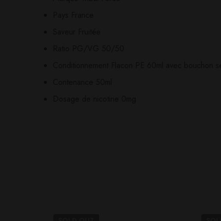
Il n'y a pas encore d'av
Aucune question actuel
Pays France
Saveur Fruitée
Ratio PG/VG 50/50
Conditionnement Flacon PE 60ml avec bouchon sé
Contenance 50ml
Dosage de nicotine 0mg
SOLD
OUT
SO