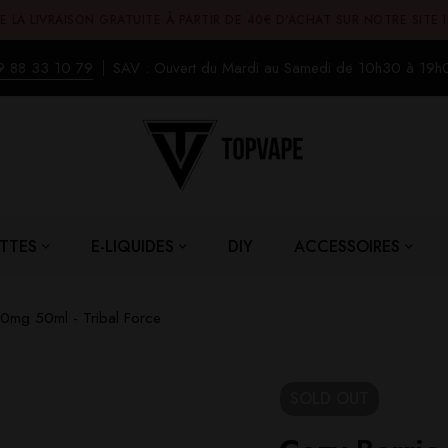
E LA LIVRAISON GRATUITE À PARTIR DE 40€ D'ACHAT SUR NOTRE SITE 
9 88 33 10 79
SAV : Ouvert du Mardi au Samedi de 10h30 à 19h
TTES
E-LIQUIDES
DIY
ACCESSOIRES
 0mg 50ml - Tribal Force
SOLD
OUT