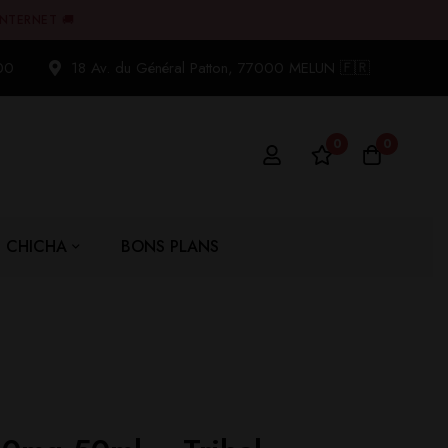
INTERNET 🚚
00
18 Av. du Général Patton, 77000 MELUN 🇫🇷
0
0
CHICHA
BONS PLANS