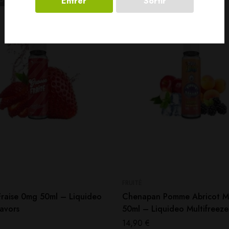
Entrer
Sortir
FRUITÉ
Fraise 0mg 50ml – Liquideo
Chenapan Pomme Abricot 
avors
50ml – Liquideo Multifreeze
14,90
€