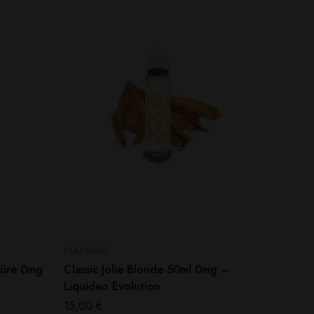
CLASSIQUE
FRUITÉ
Mûre 0mg
Classic Jolie Blonde 50ml 0mg –
Crapul
Liquideo Evolution
50ml – 
15,00
€
14,90
€