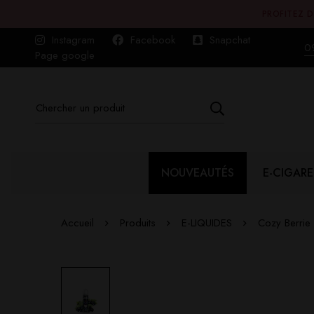
PROFITEZ D
Instagram
Facebook
Snapchat
0
Page google
NOUVEAUTÉS
E-CIGARE
Accueil
Produits
E-LIQUIDES
Cozy Berrie