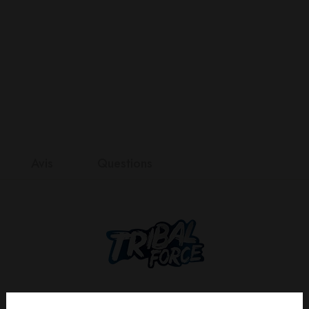
Avis
Questions
nts
it
n 0 Reviews