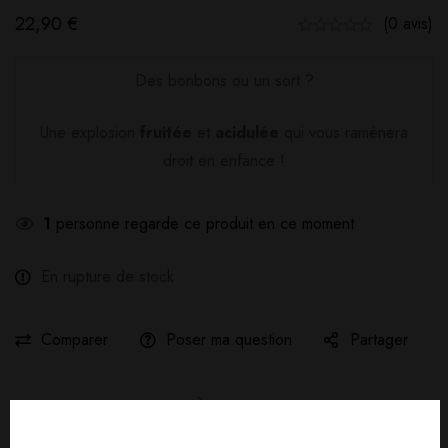
22,90
€
(0 avis)
Des bonbons ou un sort ?
Une explosion
fruitée
et
acidulée
qui vous ramènera
droit en enfance !
1
personne regarde ce produit en ce moment
En rupture de stock
Comparer
Poser ma question
Partager
Livraison gratuite :
À partir de
40,00
€
d'achat