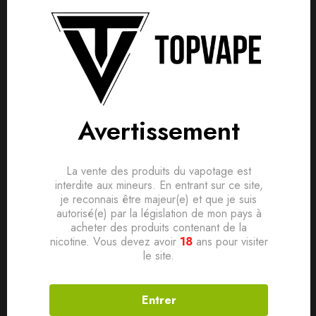
Détails produit
Livraisons & Retours
Avis
Avis clients
Questions clients
Pays France
Based on 0 Reviews
0
question sur ce produit
Poser ma question
Avertissement
Saveur Gourmande
Ratio PG/VG 50/50
Ajouter mon avis
Conditionnement Flacon PE 120ml avec bouchon sécurité
La vente des produits du vapotage est
Aucune question actuellement. Devenez le premier à poser
interdite aux mineurs. En entrant sur ce site,
enfant
votre question !
je reconnais être majeur(e) et que je suis
Il n'y a pas encore d'avis, donnez le vôtre en premier !
autorisé(e) par la législation de mon pays à
Contenance 100ml
acheter des produits contenant de la
Dosage de nicotine 0mg
nicotine. Vous devez avoir
18
ans pour visiter
le site.
Entrer
Produits connexes