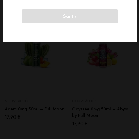
Sortir
SOLD
OUT
NOUVEAUTÉS
NOUVEAUTÉS
Adam 0mg 50ml – Full Moon
Odyssée 0mg 50ml – Abyss
by Full Moon
17,90
€
17,90
€