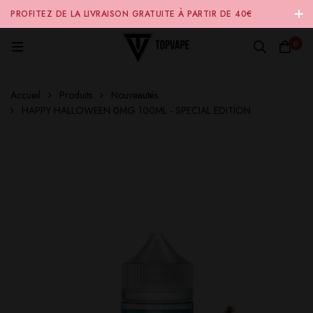
PROFITEZ DE LA LIVRAISON GRATUITE À PARTIR DE 40€
D'ACHAT SUR NOTRE SITE INTERNET 🚚
0
Accueil
Produits
Nouveautés
HAPPY HALLOWEEN 0MG 100ML - SPECIAL EDITION