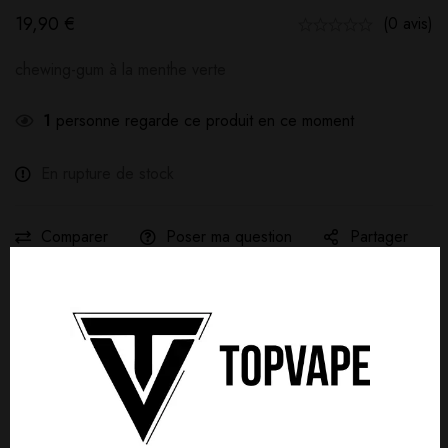
19,90
€
(0 avis)
chewing-gum à la menthe verte
1
personne regarde ce produit en ce moment
En rupture de stock
Comparer
Poser ma question
Partager
Livraison gratuite :
À partir de
40,00
€
d'achat
Détails produit
Livraisons & Retours
Avis