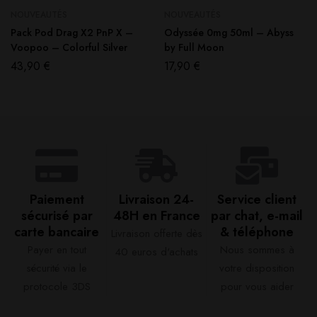
NOUVEAUTÉS
NOUVEAUTÉS
Pack Pod Drag X2 PnP X –
Odyssée 0mg 50ml – Abyss
Voopoo – Colorful Silver
by Full Moon
43,90
€
17,90
€
Paiement
Livraison 24-
Service client
sécurisé par
48H en France​
par chat, e-mail
carte bancaire​
& téléphone​
Livraison offerte dès
Payer en tout
Nous sommes à
40 euros d'achats​
sécurité via le
votre disposition
protocole 3DS
pour vous aider​