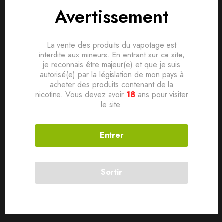
Avis clients
Questions clients
Avertissement
Un vrai bon bubble-gum à la menthe verte, avec de la
fraîcheur en plus, pour buller comme un boss !
Based on 0 Reviews
0
question sur ce produit
Poser ma question
La vente des produits du vapotage est
Ajouter mon avis
interdite aux mineurs. En entrant sur ce site,
Produits connexes
je reconnais être majeur(e) et que je suis
Aucune question actuellement. Devenez le premier à poser
autorisé(e) par la législation de mon pays à
votre question !
acheter des produits contenant de la
Il n'y a pas encore d'avis, donnez le vôtre en premier !
nicotine. Vous devez avoir
18
ans pour visiter
SOLD
OUT
le site.
Entrer
Sortir