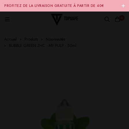
PROFITEZ DE LA LIVRAISON GRATUITE À PARTIR DE 40€
D'ACHAT SUR NOTRE SITE INTERNET 🚚
0
Accueil
Produits
Nouveautés
BUBBLE GREEN ZHC - MY PULP - 50ml