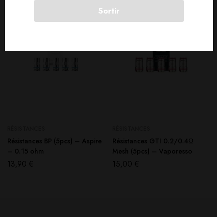
Sortir
RÉSISTANCES
RÉSISTANCES
Résistances BP (5pcs) – Aspire
Résistances GTI 0.2/0.4Ω
– 0.15 ohm
Mesh (5pcs) – Vaporesso
13,90
€
15,00
€