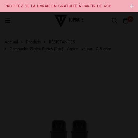
PROFITEZ DE LA LIVRAISON GRATUITE À PARTIR DE 40€
D'ACHAT SUR NOTRE SITE INTERNET 🚚
0
Accueil
Produits
RÉSISTANCES
Cartouche Gotek Series (2pc) - Aspire - valeur : 0.8 ohm