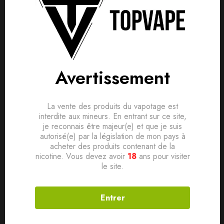
Avis clients
Questions clients
Based on 0 Reviews
0
question sur ce produit
Poser ma question
Ajouter mon avis
Avertissement
Aucune question actuellement. Devenez le premier à poser
Cartouche pour les pod Gotek X / S / X2.
votre question !
Résistance intégrée en mesh de 0.8ohm et 0.6ohm.
Il n'y a pas encore d'avis, donnez le vôtre en premier !
Capacité de 4.5ml
La vente des produits du vapotage est
interdite aux mineurs. En entrant sur ce site,
Rechargement par le côté de la cartouche.
je reconnais être majeur(e) et que je suis
autorisé(e) par la législation de mon pays à
Vendu à par pack de 2pcs.
acheter des produits contenant de la
nicotine. Vous devez avoir
18
ans pour visiter
le site.
Produits connexes
Entrer