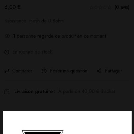
6,00
€
(0 avis)
Résistance mesh de 0.8ohm
1
personne regarde ce produit en ce moment
En rupture de stock
Comparer
Poser ma question
Partager
Livraison gratuite :
À partir de
40,00
€
d'achat
Détails produit
Livraisons & Retours
Avis