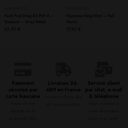
NOUVEAUTÉS
NOUVEAUTÉS
Pack Pod Drag X2 PnP X –
Hypnose 0mg 50ml – Full
Voopoo – Gray Metal
Moon
43,90
€
17,90
€
Paiement
Livraison 24-
Service client
sécurisé par
48H en France​
par chat, e-mail
carte bancaire​
& téléphone​
Livraison offerte dès
Payer en tout
Nous sommes à
40 euros d'achats​
sécurité via le
votre disposition
protocole 3DS
pour vous aider​