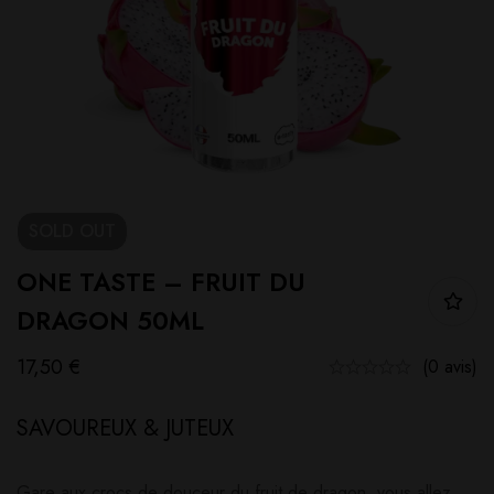
SOLD
OUT
ONE TASTE – FRUIT DU
DRAGON 50ML
17,50
€
(0 avis)
SAVOUREUX & JUTEUX
Gare aux crocs de douceur du fruit de dragon, vous allez