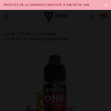
PROFITEZ DE LA LIVRAISON GRATUITE À PARTIR DE 40€
D'ACHAT SUR NOTRE SITE INTERNET 🚚
0
Accueil
Produits
Nouveautés
ONE TASTE - FRUIT DU DRAGON 50ML