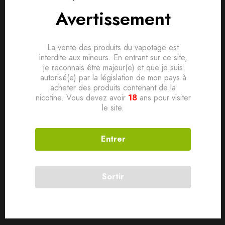
Based on 0 Reviews
0
question sur ce produit
Poser ma question
Avertissement
Taux VG: 50% PG : 50%
TPD-Ready
Ajouter mon avis
La vente des produits du vapotage est
Aucune question actuellement. Devenez le premier à poser
interdite aux mineurs. En entrant sur ce site,
votre question !
Produits connexes
je reconnais être majeur(e) et que je suis
Il n'y a pas encore d'avis, donnez le vôtre en premier !
autorisé(e) par la législation de mon pays à
acheter des produits contenant de la
nicotine. Vous devez avoir
18
ans pour visiter
SOLD
OUT
le site.
Entrer
Sortir