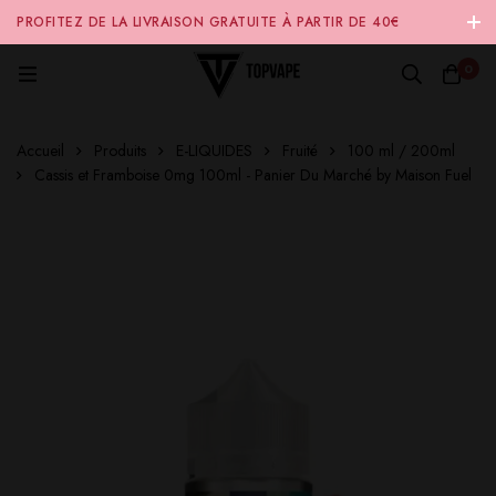
PROFITEZ DE LA LIVRAISON GRATUITE À PARTIR DE 40€
D'ACHAT SUR NOTRE SITE INTERNET 🚚
0
Accueil
Produits
E-LIQUIDES
Fruité
100 ml / 200ml
Cassis et Framboise 0mg 100ml - Panier Du Marché by Maison Fuel