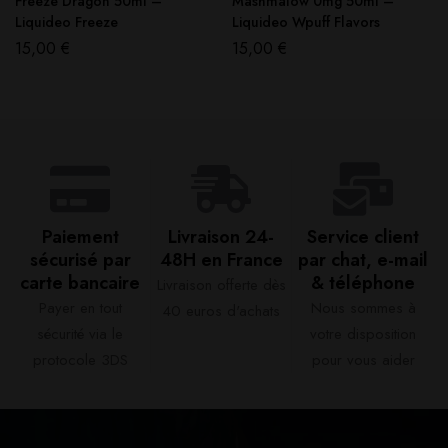
Freeze Dragon 50ml –
Mashmalow 0mg 50ml –
Liquideo Freeze
Liquideo Wpuff Flavors
15,00
€
15,00
€
Paiement
Livraison 24-
Service client
sécurisé par
48H en France​
par chat, e-mail
carte bancaire​
& téléphone​
Livraison offerte dès
Payer en tout
Nous sommes à
40 euros d'achats​
sécurité via le
votre disposition
protocole 3DS
pour vous aider​