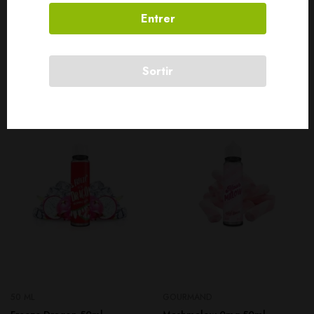
Entrer
Produits connexes
Sortir
50 ML
GOURMAND