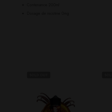
Contenance 200ml
Il n'y a pas encore d'av
Aucune question actuel
Dosage de nicotine 0mg
SOLD
OUT
SO