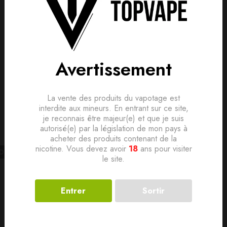
is, donnez le vôtre en premier !
lement. Devenez le premier à poser votre question !
Avertissement
Produits connexes
La vente des produits du vapotage est
interdite aux mineurs. En entrant sur ce site,
je reconnais être majeur(e) et que je suis
autorisé(e) par la législation de mon pays à
acheter des produits contenant de la
nicotine. Vous devez avoir
18
ans pour visiter
LD
OUT
le site.
Entrer
Sortir