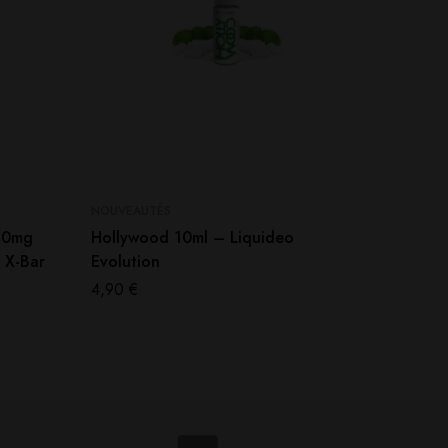
NOUVEAUTÉS
NOUVEAU
/20mg
Hollywood 10ml – Liquideo
Booster
– X-Bar
Evolution
10ml 20
4,90
€
1,50
€