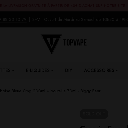
E LA LIVRAISON GRATUITE À PARTIR DE 40€ D'ACHAT SUR NOTRE SITE 
9 88 33 10 79
SAV : Ouvert du Mardi au Samedi de 10h30 à 19h
TTES
E-LIQUIDES
DIY
ACCESSOIRES
boise Bleue 0mg 200ml + bouteille 70ml - Biggy Bear
SOLD
OUT