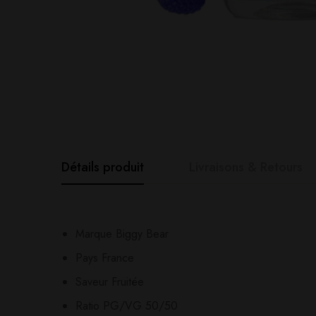
Détails produit
Livraisons & Retours
Avis clients
Questions clie
Marque Biggy Bear
Pays France
0
question sur ce produ
Based o
Saveur Fruitée
Ratio PG/VG 50/50