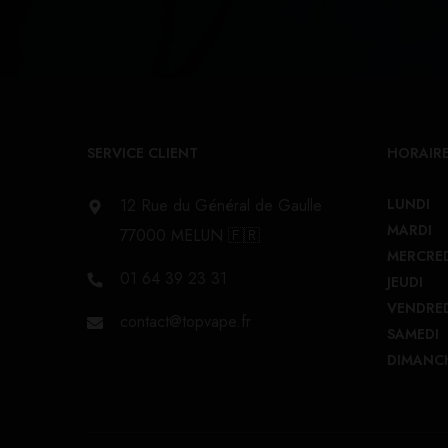
SERVICE CLIENT
HORAIRE
12 Rue du Général de Gaulle
LUNDI
MARDI
77000 MELUN 🇫🇷
MERCRE
01 64 39 23 31
JEUDI
VENDRE
contact@topvape.fr
SAMEDI
DIMANC