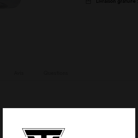
Livraison gratuite 
Avis
Questions
nts
it
n 0 Reviews