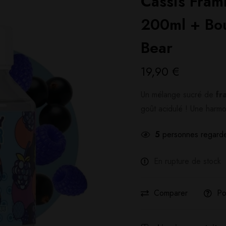
Cassis Fram
200ml + Bou
Bear
19,90
€
Un mélange sucré de
fr
goût acidulé ! Une harmon
5
personnes regarde
En rupture de stock
Comparer
Po