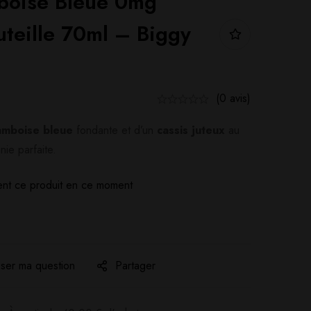
boise Bleue 0mg
teille 70ml – Biggy
(0 avis)
amboise bleue
fondante et d’un
cassis juteux
au
ie parfaite.
nt ce produit en ce moment
ser ma question
Partager