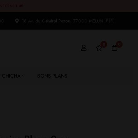
INTERNET 🚚
00
18 Av. du Général Patton, 77000 MELUN 🇫🇷
0
0
CHICHA
BONS PLANS