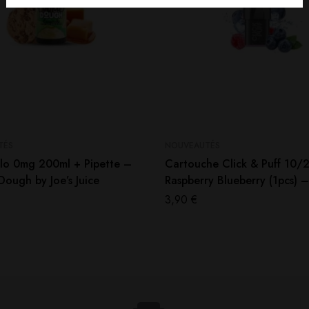
TÉS
NOUVEAUTÉS
lo 0mg 200ml + Pipette –
Cartouche Click & Puff 10
ough by Joe’s Juice
Raspberry Blueberry (1pcs) 
3,90
€