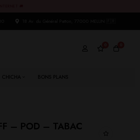
INTERNET 🚚
00
18 Av. du Général Patton, 77000 MELUN 🇫🇷
0
0
CHICHA
BONS PLANS
FF – POD – TABAC