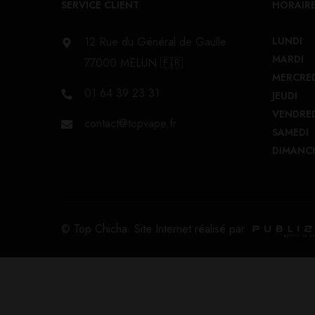
SERVICE CLIENT
HORAIRE
12 Rue du Général de Gaulle
LUNDI
MARDI
77000 MELUN 🇫🇷
MERCRE
01 64 39 23 31
JEUDI
VENDRE
contact@topvape.fr
SAMEDI
DIMANC
© Top Chicha. Site Internet réalisé par