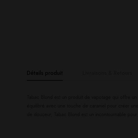
Détails produit
Livraisons & Retours
Avis clients
Questions clie
Tabac Blond est un produit de vapotage qui offre un
équilibré avec une touche de caramel pour créer une
de douceur, Tabac Blond est un incontournable pour 
0
question sur ce produ
Based o