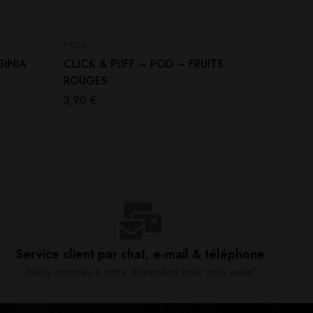
PODS
NOUVEAU
GINIA
CLICK & PUFF – POD – FRUITS
Click &
ROUGES
Framboi
3,90
€
3,90
€
Service client par chat, e-mail & téléphone​
Nous sommes à votre disposition pour vous aider​