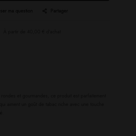
ser ma question
Partager
:
À partir de
40,00
€
d'achat
 rondes et gourmandes, ce produit est parfaitement
qui aiment un goût de tabac riche avec une touche
é.
Poser ma question
Ajouter mon avis