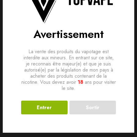
is, donnez le vôtre en premier !
lement. Devenez le premier à poser votre question !
Produits connexes
Avertissement
La vente des produits du vapotage est
interdite aux mineurs. En entrant sur ce site,
je reconnais être majeur(e) et que je suis
autorisé(e) par la législation de mon pays à
acheter des produits contenant de la
nicotine. Vous devez avoir
18
ans pour visiter
le site.
Entrer
Sortir