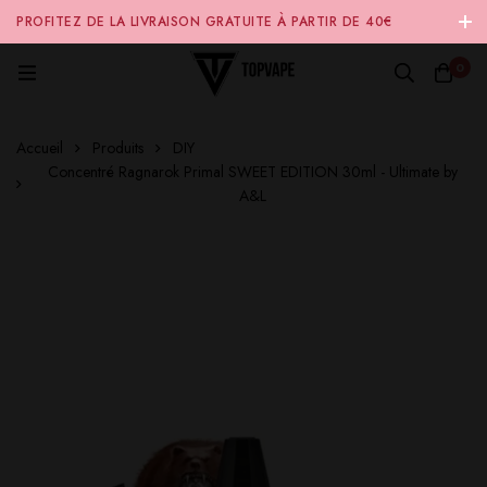
PROFITEZ DE LA LIVRAISON GRATUITE À PARTIR DE 40€
D'ACHAT SUR NOTRE SITE INTERNET 🚚
0
Accueil
Produits
DIY
Concentré Ragnarok Primal SWEET EDITION 30ml - Ultimate by
A&L