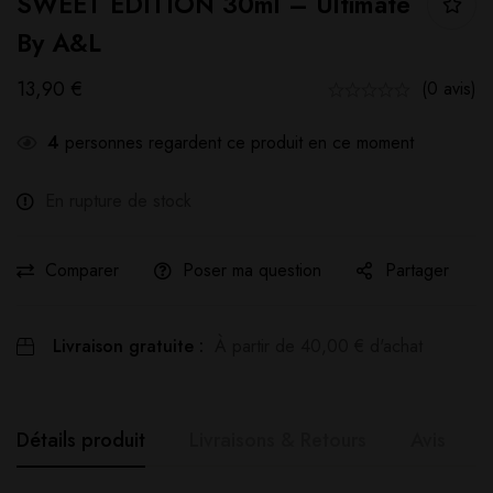
SWEET EDITION 30ml – Ultimate
By A&L
13,90
€
(0 avis)
4
personnes regardent ce produit en ce moment
En rupture de stock
Comparer
Poser ma question
Partager
Livraison gratuite :
À partir de
40,00
€
d'achat
Détails produit
Livraisons & Retours
Avis