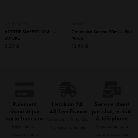
NOUVEAUTÉS
AROMES
ADDITIF SWEETY 10ML –
Concentré Sunrise 30ml – Full
SWOKE
Moon
3,50
€
13,90
€
Paiement
Livraison 24-
Service client
sécurisé par
48H en France​
par chat, e-mail
carte bancaire​
& téléphone​
Livraison offerte dès
Payer en tout
Nous sommes à
40 euros d'achats​
sécurité via le
votre disposition