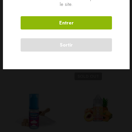
le site.
Contenance 30ml
Temps de steep 1 semaine
Entrer
Dosage recommandé à partir de 8%.
Sortir
Produits connexes
SOLD
OUT