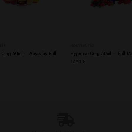
TÉS
NOUVEAUTÉS
 0mg 50ml – Abyss by Full
Hypnose 0mg 50ml – Full M
17,90
€