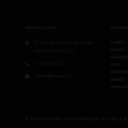
SERVICE CLIENT
HORAIRE
12 Rue du Général de Gaulle
LUNDI
MARDI
77000 MELUN 🇫🇷
MERCRE
01 64 39 23 31
JEUDI
VENDRE
contact@topvape.fr
SAMEDI
DIMANC
© Top Chicha. Site Internet réalisé par