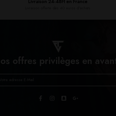
Livraison 24-48H en France​
Livraison offerte dès 40 euros d'achats​
os offres privilèges en avan