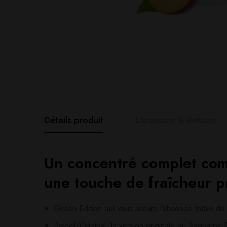
Détails produit
Livraisons & Retours
Un concentré complet comp
Avis clients
Questions clie
une touche de fraîcheur p
0
question sur ce produ
Based o
Green Edition qui vous assure l’absence totale de s
Sweet/Original, la version originale du Ragnarok