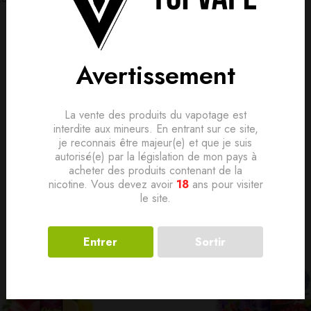
is, donnez le vôtre en premier !
lement. Devenez le premier à poser votre question !
Avertissement
Produits connexes
La vente des produits du vapotage est
interdite aux mineurs. En entrant sur ce site,
je reconnais être majeur(e) et que je suis
autorisé(e) par la législation de mon pays à
acheter des produits contenant de la
nicotine. Vous devez avoir
18
ans pour visiter
le site.
Entrer
Sortir