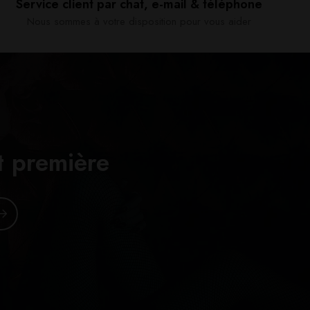
Service client par chat, e-mail & téléphone​
Nous sommes à votre disposition pour vous aider​
t première