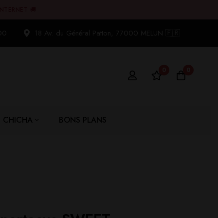
INTERNET 🚚
00
18 Av. du Général Patton, 77000 MELUN 🇫🇷
0
0
CHICHA
BONS PLANS