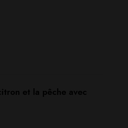
itron et la pêche avec
Poser ma question
Ajouter mon avis