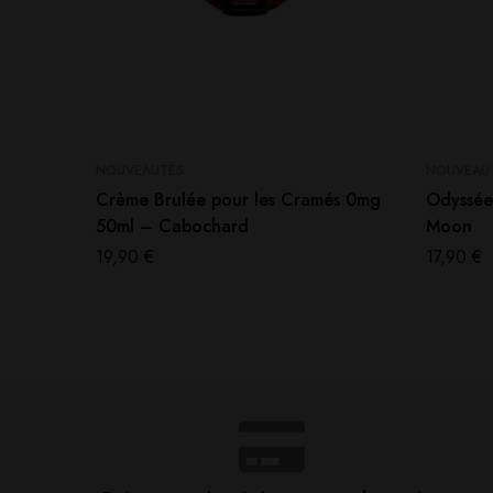
NOUVEAUTÉS
NOUVEAU
Crème Brulée pour les Cramés 0mg
Odyssée
50ml – Cabochard
Moon
19,90
€
17,90
€