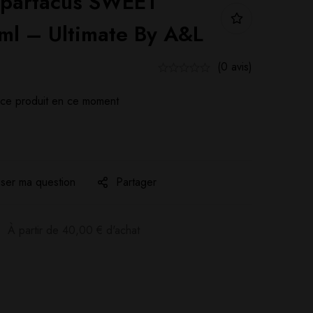
Spartacus SWEET
l – Ultimate By A&L
(0 avis)
ce produit en ce moment
ser ma question
Partager
:
À partir de
40,00
€
d'achat