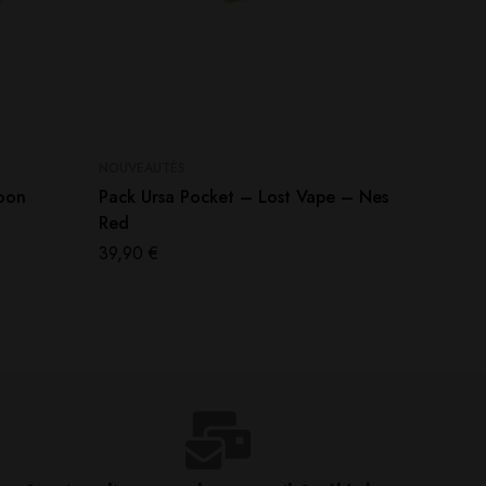
NOUVEAUTÉS
NOUVEAU
oon
Pack Ursa Pocket – Lost Vape – Nes
Petit N
Red
60ml –
39,90
€
19,90
€