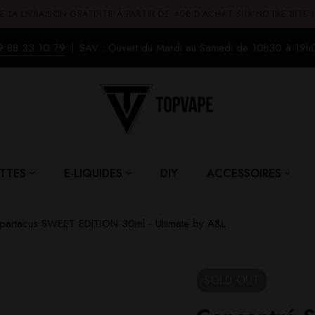
E LA LIVRAISON GRATUITE À PARTIR DE 40€ D'ACHAT SUR NOTRE SITE 
9 88 33 10 79
SAV : Ouvert du Mardi au Samedi de 10h30 à 19h
TTES
E-LIQUIDES
DIY
ACCESSOIRES
Spartacus SWEET EDITION 30ml - Ultimate by A&L
SOLD
OUT