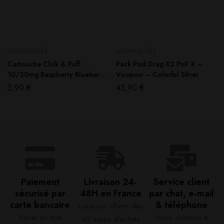
NOUVEAUTÉS
NOUVEAUTÉS
Cartouche Click & Puff
Pack Pod Drag X2 PnP X –
10/20mg Raspberry Blueberry
Voopoo – Colorful Silver
(1pcs) – X-Bar
3,90
€
43,90
€
Paiement
Livraison 24-
Service client
sécurisé par
48H en France​
par chat, e-mail
carte bancaire​
& téléphone​
Livraison offerte dès
Payer en tout
Nous sommes à
40 euros d'achats​