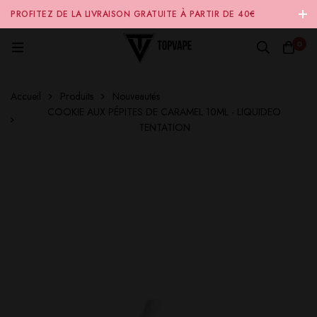
PROFITEZ DE LA LIVRAISON GRATUITE À PARTIR DE 40€
D'ACHAT SUR NOTRE SITE INTERNET 🚚
0
Accueil
Produits
Nouveautés
COOKIE AUX PÉPITES DE CARAMEL 10ML - LIQUIDEO
TENTATION