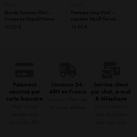
FRUITÉ
FRUITÉ
Bloody Summer 50ml –
Pastèque 0mg 50ml –
Fruizee by Eliquid France
Liquideo Wpuff Flavors
19,00
€
14,90
€
Paiement
Livraison 24-
Service client
sécurisé par
48H en France​
par chat, e-mail
carte bancaire​
& téléphone​
Livraison offerte dès
Payer en tout
Nous sommes à
40 euros d'achats​
sécurité via le
votre disposition
protocole 3DS
pour vous aider​