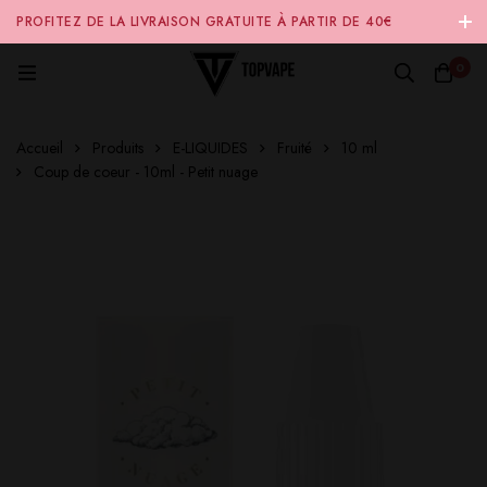
PROFITEZ DE LA LIVRAISON GRATUITE À PARTIR DE 40€
D'ACHAT SUR NOTRE SITE INTERNET 🚚
0
Accueil
Produits
E-LIQUIDES
Fruité
10 ml
Coup de coeur - 10ml - Petit nuage