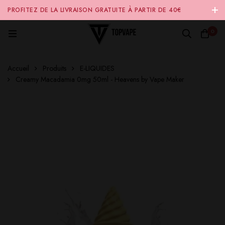
PROFITEZ DE LA LIVRAISON GRATUITE À PARTIR DE 40€
D'ACHAT SUR NOTRE SITE INTERNET 🚚
0
Accueil
Produits
E-LIQUIDES
Creamy Macadamia 0mg 50ml - Heavens by Vape Maker