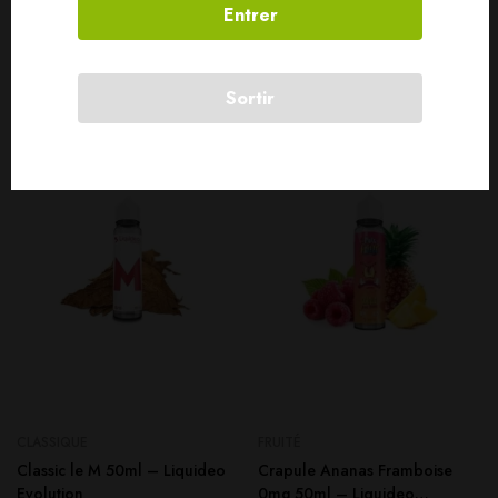
Entrer
Produits connexes
Sortir
SOLD
OUT
CLASSIQUE
FRUITÉ
Classic le M 50ml – Liquideo
Crapule Ananas Framboise
Evolution
0mg 50ml – Liquideo