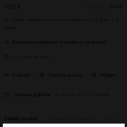
17,50
€
(0 avis)
Un sublime mélange de noix de macadamia et de glace à la
vanille.
2
personnes regardent ce produit en ce moment
En rupture de stock
Comparer
Poser ma question
Partager
Livraison gratuite :
À partir de
40,00
€
d'achat
Détails produit
Livraisons & Retours
Avis