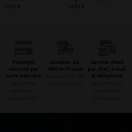
Multifreeze
15,00
€
14,90
€
Paiement
Livraison 24-
Service client
sécurisé par
48H en France​
par chat, e-mail
carte bancaire​
& téléphone​
Livraison offerte dès
Payer en tout
Nous sommes à
40 euros d'achats​
sécurité via le
votre disposition
protocole 3DS
pour vous aider​