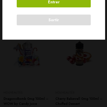
Entrer
Produits connexes
Sortir
SOLD
OUT
SOLD
OUT
NOUVEAUTÉS
NOUVEAUTÉS
DragonoBomb 0mg 100ml –
Cherry Bakewell 0mg 100ml –
WOW by Candy Juice
Chuffed Dessert