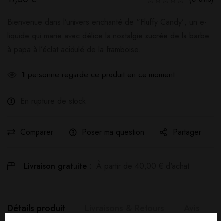
Bienvenue dans l’univers enchanté de “Fluffy Candy”, un e-
liquide qui marie avec délice la nostalgie sucrée de la barbe
à papa à l’éclat acidulé de la framboise.
1
personne regarde ce produit en ce moment
En rupture de stock
Comparer
Poser ma question
Partager
Livraison gratuite :
À partir de
40,00
€
d'achat
Détails produit
Livraisons & Retours
Avis