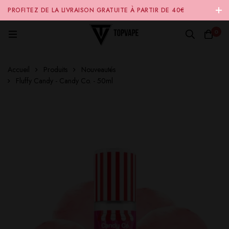
PROFITEZ DE LA LIVRAISON GRATUITE À PARTIR DE 40€
D'ACHAT SUR NOTRE SITE INTERNET 🚚
0
Accueil
Produits
Nouveautés
Fluffy Candy - Candy Co. - 50ml