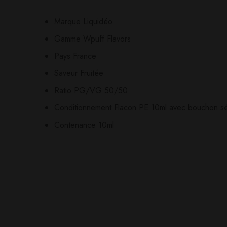
Marque Liquidéo
Il n'y a pas encore d'av
Aucune question actuel
Gamme Wpuff Flavors
Pays France
Saveur Fruitée
Ratio PG/VG 50/50
Conditionnement Flacon PE 10ml avec bouchon séc
Contenance 10ml