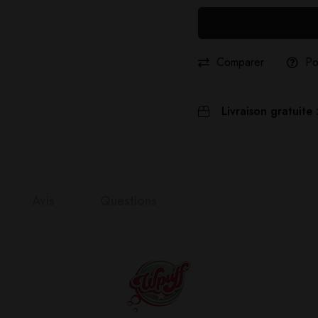
Comparer
Po
Livraison gratuite 
Avis
Questions
nts
it
n 0 Reviews