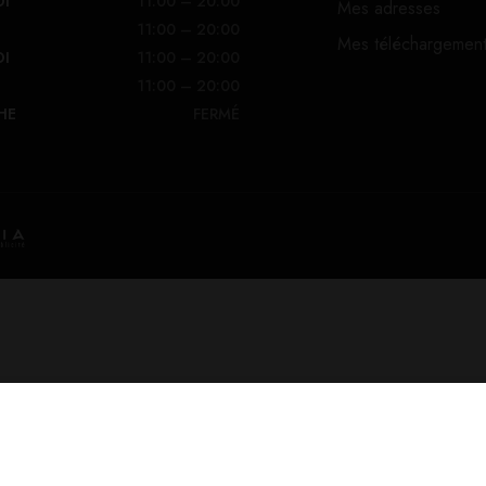
DI
11:00 – 20:00
Mes adresses
11:00 – 20:00
Mes téléchargemen
DI
11:00 – 20:00
11:00 – 20:00
HE
FERMÉ
rs 10mg