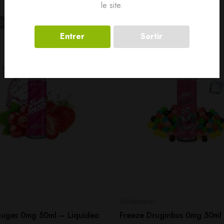
le site.
LD
OUT
SOLD
OUT
Entrer
Sortir
GOURMAND
Rouges 0mg 50ml – Liquideo
Freeze Druginbus 0mg 50ml