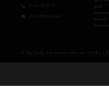
MERCRE
01 64 39 23 31
JEUDI
VENDRE
contact@topvape.fr
SAMEDI
DIMANC
© Top Chicha. Site Internet réalisé par
Grosse Fraise 10ml – Liquideo Wpuff Flavo
4,90
€