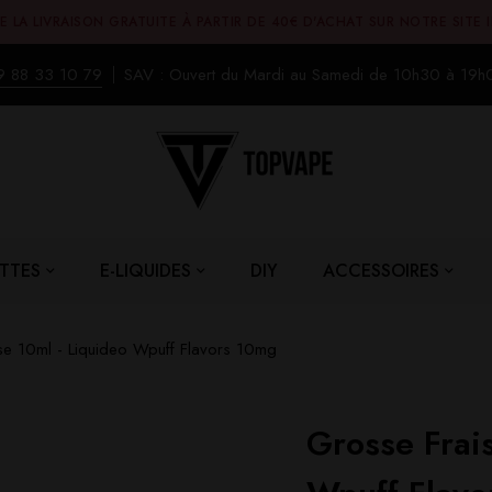
E LA LIVRAISON GRATUITE À PARTIR DE 40€ D'ACHAT SUR NOTRE SITE 
9 88 33 10 79
SAV : Ouvert du Mardi au Samedi de 10h30 à 19h
TTES
E-LIQUIDES
DIY
ACCESSOIRES
se 10ml - Liquideo Wpuff Flavors 10mg
Grosse Frai