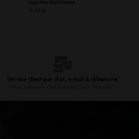
Liquideo Multifreeze
Eliquid
15,00
€
19,00
€
Service client par chat, e-mail & téléphone​
Nous sommes à votre disposition pour vous aider​