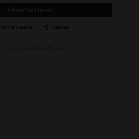
Acheter Maintenant
ser ma question
Partager
:
À partir de
40,00
€
d'achat
Poser ma question
Ajouter mon avis