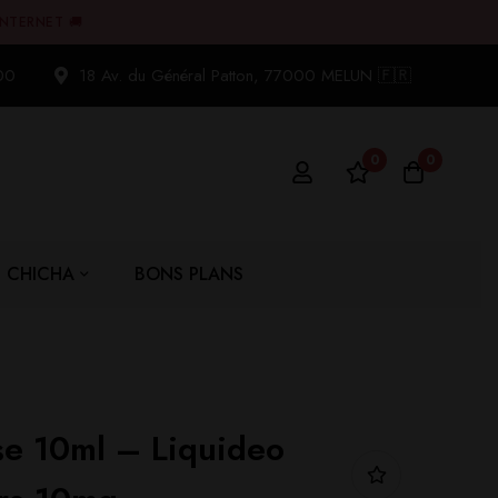
INTERNET 🚚
00
18 Av. du Général Patton, 77000 MELUN 🇫🇷
0
0
CHICHA
BONS PLANS
se 10ml – Liquideo