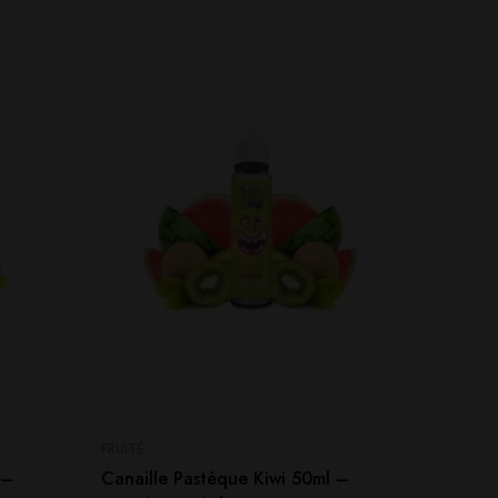
SO
FRUITÉ
FRUITÉ
 –
Canaille Pastèque Kiwi 50ml –
Magic B