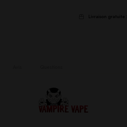
Livraison gratuite 
Avis
Questions
nts
it
n 0 Reviews