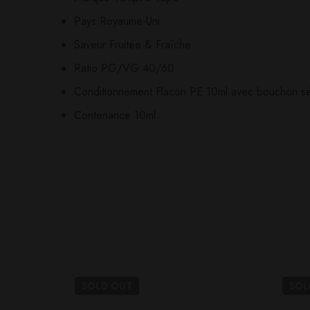
Il n'y a pas encore d'av
Aucune question actuel
Pays Royaume-Uni
Saveur Fruitée & Fraîche
Ratio PG/VG 40/60
Conditionnement Flacon PE 10ml avec bouchon séc
Contenance 10ml
SOLD
OUT
SO