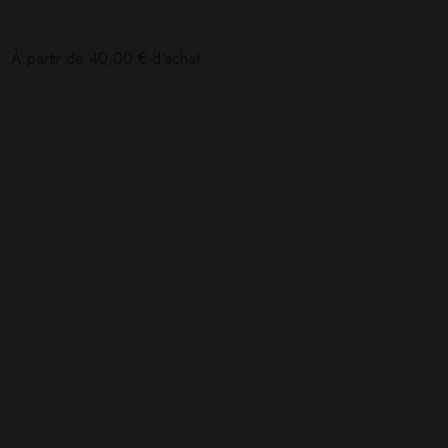
:
À partir de
40,00
€
d'achat
Poser ma question
Ajouter mon avis