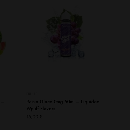
FRUITÉ
FRUITÉ
 –
Raisin Glacé 0mg 50ml – Liquideo
Pastèq
Wpuff Flavors
Wpuff F
15,00
€
14,90
€