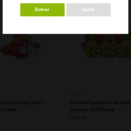
Entrer
Sortir
FRUITÉ
Framboyz 0mg 50ml –
Canaille Pastèque Kiwi 50ml
o Freeze
Liquideo Multifreeze
15,00
€