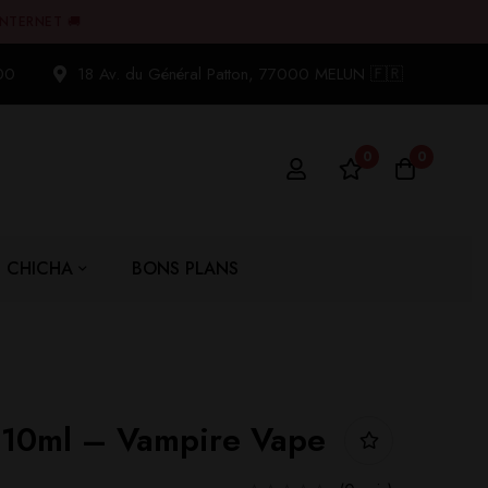
INTERNET 🚚
00
18 Av. du Général Patton, 77000 MELUN 🇫🇷
0
0
CHICHA
BONS PLANS
 10ml – Vampire Vape