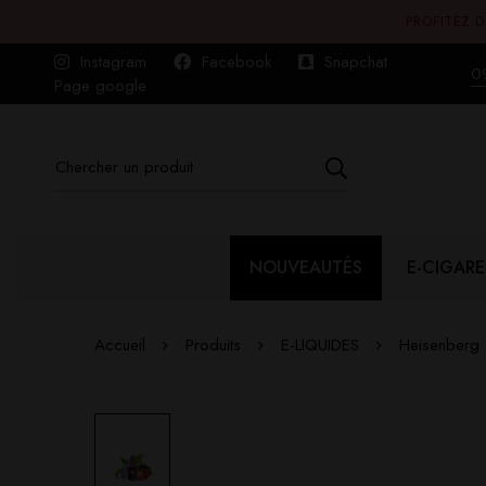
PROFITEZ D
Instagram
Facebook
Snapchat
0
Page google
NOUVEAUTÉS
E-CIGARE
Accueil
Produits
E-LIQUIDES
Heisenberg 