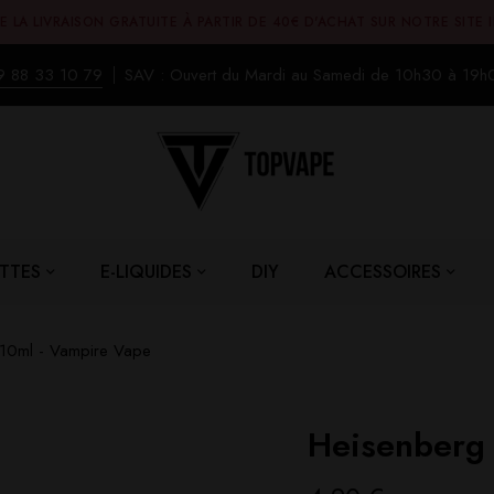
E LA LIVRAISON GRATUITE À PARTIR DE 40€ D'ACHAT SUR NOTRE SITE 
9 88 33 10 79
SAV : Ouvert du Mardi au Samedi de 10h30 à 19h
TTES
E-LIQUIDES
DIY
ACCESSOIRES
10ml - Vampire Vape
Heisenberg