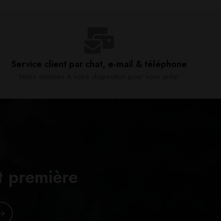
Service client par chat, e-mail & téléphone​
Nous sommes à votre disposition pour vous aider​
t première