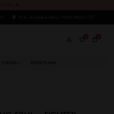
INTERNET 🚚
00
18 Av. du Général Patton, 77000 MELUN 🇫🇷
0
0
CHICHA
BONS PLANS