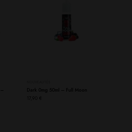
NOUVEAUTÉS
NOUVEAU
 –
Dark 0mg 50ml – Full Moon
Booster
10ml 20
17,90
€
1,50
€