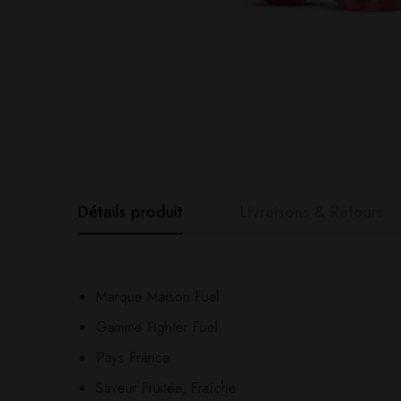
Détails produit
Livraisons & Retours
Avis clients
Questions clie
Marque Maison Fuel
Gamme Fighter Fuel
0
question sur ce produ
Based o
Pays France
Saveur Fruitée, Fraîche