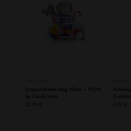
NOUVEAUTÉS
NOUVEAU
DragonoBomb 0mg 100ml – WOW
Hollywo
by Candy Juice
Evoluti
22,90
€
4,90
€