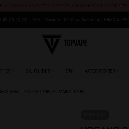
E LA LIVRAISON GRATUITE À PARTIR DE 40€ D'ACHAT SUR NOTRE SITE 
9 88 33 10 79
SAV : Ouvert du Mardi au Samedi de 10h30 à 19h
TTES
E-LIQUIDES
DIY
ACCESSOIRES
G 50ML - FIGHTER FUEL BY MAISON FUEL
SOLD
OUT