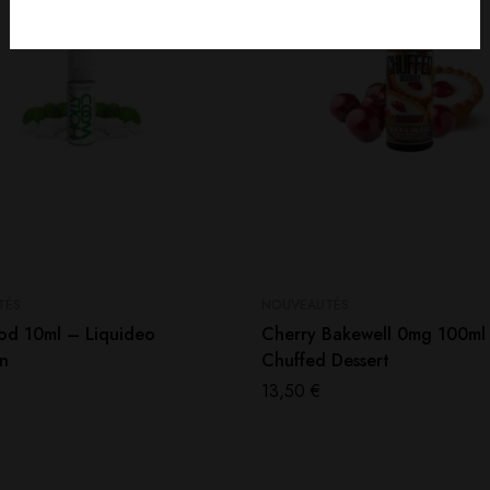
TÉS
NOUVEAUTÉS
od 10ml – Liquideo
Cherry Bakewell 0mg 100ml
on
Chuffed Dessert
13,50
€