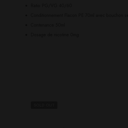
Ratio PG/VG 40/60
Il n'y a pas encore d'av
Aucune question actuel
Conditionnement Flacon PE 70ml avec bouchon sé
Contenance 50ml
Dosage de nicotine 0mg
SOLD
OUT