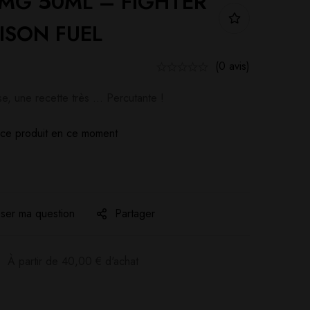
G 50ML – FIGHTER
ISON FUEL
(0 avis)
e, une recette très … Percutante !
ce produit en ce moment
ser ma question
Partager
:
À partir de
40,00
€
d'achat