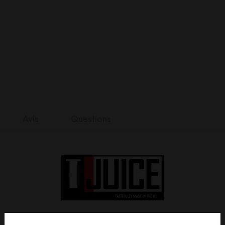
Avis
Questions
nts
it
n 0 Reviews