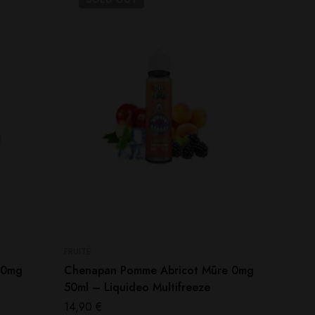
FRUITÉ
GOURMA
 0mg
Chenapan Pomme Abricot Mûre 0mg
Freeze
50ml – Liquideo Multifreeze
Liquide
14,90
€
15,00
€