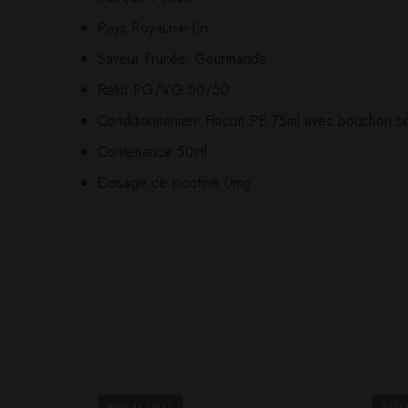
Il n'y a pas encore d'av
Aucune question actuel
Pays Royaume-Uni
Saveur Fruitée, Gourmande
Ratio PG/VG 50/50
Conditionnement Flacon PE 75ml avec bouchon séc
Contenance 50ml
Dosage de nicotine 0mg
SOLD
OUT
SO