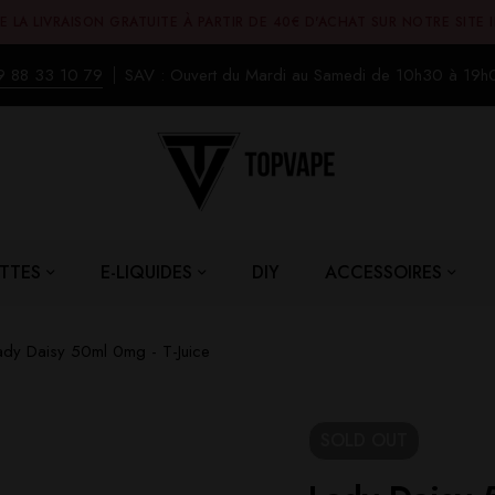
E LA LIVRAISON GRATUITE À PARTIR DE 40€ D'ACHAT SUR NOTRE SITE 
9 88 33 10 79
SAV : Ouvert du Mardi au Samedi de 10h30 à 19h
TTES
E-LIQUIDES
DIY
ACCESSOIRES
ady Daisy 50ml 0mg - T-Juice
SOLD
OUT