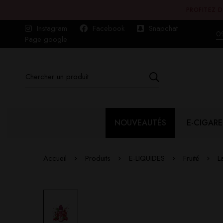
PROFITEZ D
Instagram
Facebook
Snapchat
0
Page google
NOUVEAUTÉS
E-CIGARE
Accueil
Produits
E-LIQUIDES
Fruité
L