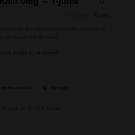
50ml 0mg – T-Juice
(0 avis)
voûtant, de grenadine rejoints par des grenades et
sur une douce note de vanille.
nt ce produit en ce moment
ser ma question
Partager
:
À partir de
40,00
€
d'achat