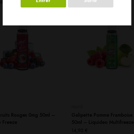
Entrer
Sortir
FRUITÉ
Fruits Rouges 0mg 50ml –
Galipette Pomme Framboise
o Freeze
50ml – Liquideo Multifreeze
14,90
€