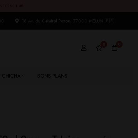
INTERNET 🚚
00
18 Av. du Général Patton, 77000 MELUN 🇫🇷
0
0
CHICHA
BONS PLANS