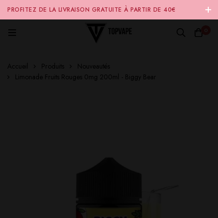
PROFITEZ DE LA LIVRAISON GRATUITE À PARTIR DE 40€
D'ACHAT SUR NOTRE SITE INTERNET 🚚
0
Accueil
Produits
Nouveautés
Limonade Fruits Rouges 0mg 200ml - Biggy Bear