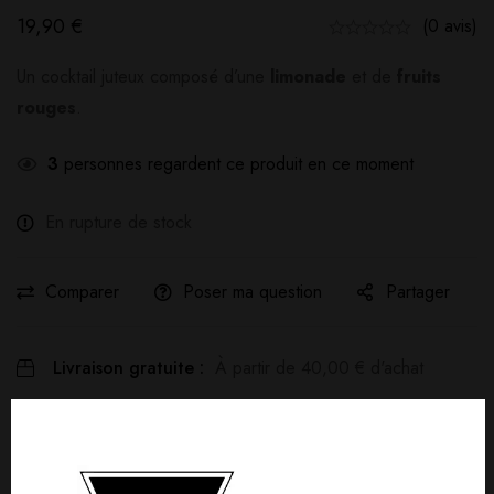
19,90
€
(0 avis)
Un cocktail juteux composé d’une
limonade
et de
fruits
rouges
.
3
personnes regardent ce produit en ce moment
En rupture de stock
Comparer
Poser ma question
Partager
Livraison gratuite :
À partir de
40,00
€
d'achat
Détails produit
Livraisons & Retours
Avis