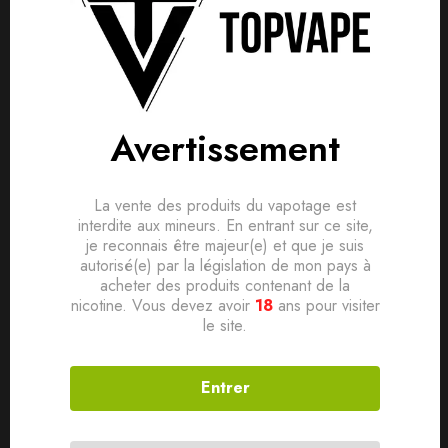
Avis clients
Questions clients
Marque Biggy Bear
Based on 0 Reviews
0
question sur ce produit
Poser ma question
Pays France
Avertissement
Saveur Fruitée, Fraîche
Ajouter mon avis
Ratio PG/VG 50/50
Aucune question actuellement. Devenez le premier à poser
votre question !
Conditionnement Flacon PE 200ml avec bouchon sécurité
La vente des produits du vapotage est
Il n'y a pas encore d'avis, donnez le vôtre en premier !
interdite aux mineurs. En entrant sur ce site,
enfant
je reconnais être majeur(e) et que je suis
Contenance 200ml
autorisé(e) par la législation de mon pays à
acheter des produits contenant de la
nicotine. Vous devez avoir
18
ans pour visiter
le site.
Produits connexes
Entrer
SOLD
OUT