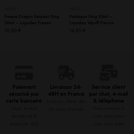
FRUITÉ
FRUITÉ
Freeze Dragon Serpent 0mg
Pastèque 0mg 50ml –
50ml – Liquideo Freeze
Liquideo Wpuff Flavors
15,00
€
14,90
€
Paiement
Livraison 24-
Service client
sécurisé par
48H en France​
par chat, e-mail
carte bancaire​
& téléphone​
Livraison offerte dès
Payer en tout
Nous sommes à
40 euros d'achats​
sécurité via le
votre disposition
protocole 3DS
pour vous aider​