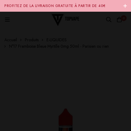
PROFITEZ DE LA LIVRAISON GRATUITE À PARTIR DE 40€
D'ACHAT SUR NOTRE SITE INTERNET 🚚
0
Accueil
Produits
E-LIQUIDES
N°17 Framboise Bleue Myrtille 0mg 50ml - Parisien ou rien