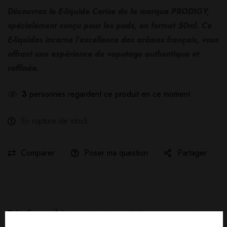
Découvrez le E-liquide Cerise de la marque PRODIGY,
spécialement conçu pour les pods, en format 50ml. Ce
E-liquides incarne l’excellence des arômes français, vous
offrant une expérience de vapotage authentique et
raffinée.
3
personnes regardent ce produit en ce moment
En rupture de stock
Comparer
Poser ma question
Partager
Détails produit
Livraisons & Retours
Avis