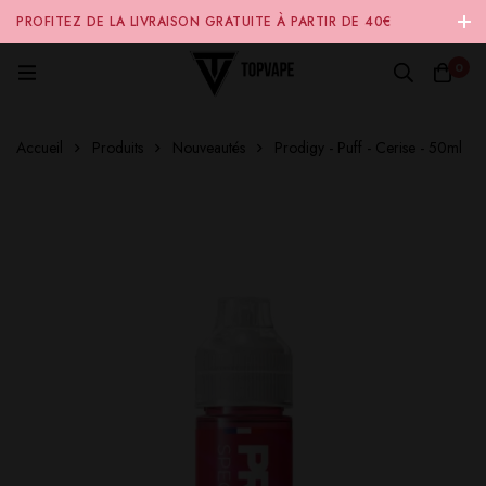
PROFITEZ DE LA LIVRAISON GRATUITE À PARTIR DE 40€
D'ACHAT SUR NOTRE SITE INTERNET 🚚
0
Accueil
Produits
Nouveautés
Prodigy - Puff - Cerise - 50ml