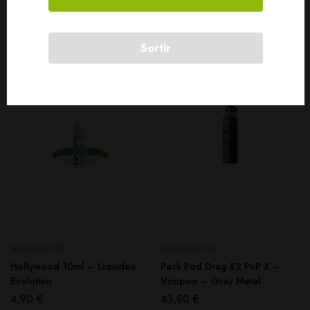
Produits connexes
Sortir
SOLD
OUT
NOUVEAUTÉS
NOUVEAUTÉS
Hollywood 10ml – Liquideo
Pack Pod Drag X2 PnP X –
Evolution
Voopoo – Gray Metal
4,90
€
43,90
€