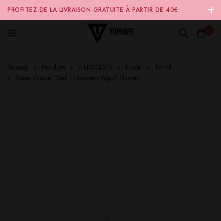
PROFITEZ DE LA LIVRAISON GRATUITE À PARTIR DE 40€
D'ACHAT SUR NOTRE SITE INTERNET 🚚
0
Accueil
Produits
E-LIQUIDES
Fruité
10 ml
Raisin Glacé 10ml - Liquideo Wpuff Flavors