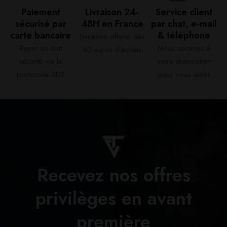
Paiement
Livraison 24-
Service client
sécurisé par
48H en France​
par chat, e-mail
carte bancaire​
& téléphone​
Livraison offerte dès
Payer en tout
Nous sommes à
40 euros d'achats​
sécurité via le
votre disposition
protocole 3DS
pour vous aider​
Recevez nos offres
privilèges en avant
première