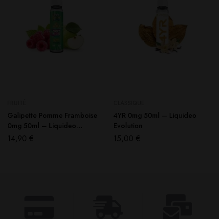
FRUITÉ
CLASSIQUE
Galipette Pomme Framboise
4YR 0mg 50ml – Liquideo
0mg 50ml – Liquideo
Evolution
Multifreeze
14,90
€
15,00
€