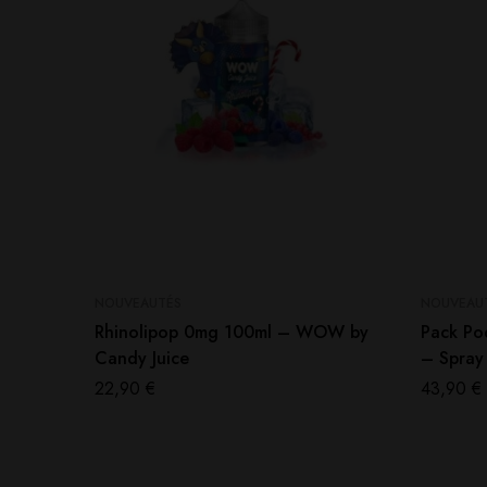
NOUVEAUTÉS
NOUVEAU
Rhinolipop 0mg 100ml – WOW by
Pack Po
Candy Juice
– Spray
22,90
€
43,90
€