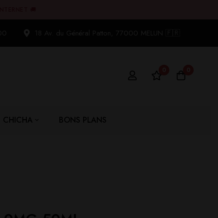
INTERNET 🚚
00
18 Av. du Général Patton, 77000 MELUN 🇫🇷
0
0
CHICHA
BONS PLANS