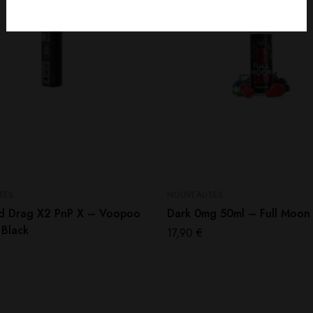
TÉS
NOUVEAUTÉS
d Drag X2 PnP X – Voopoo
Dark 0mg 50ml – Full Moon
 Black
17,90
€