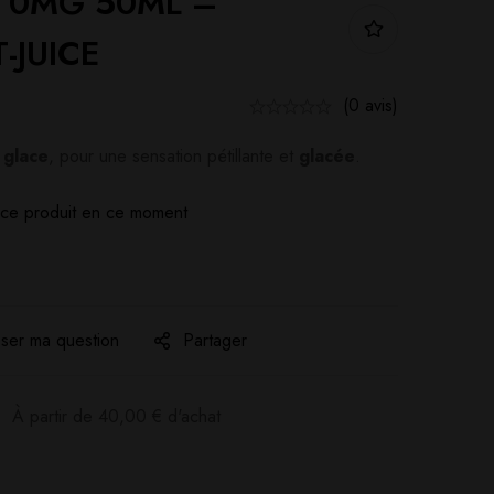
 0MG 50ML –
-JUICE
(0 avis)
r
glace
, pour une sensation pétillante et
glacée
.
ce produit en ce moment
ser ma question
Partager
:
À partir de
40,00
€
d'achat