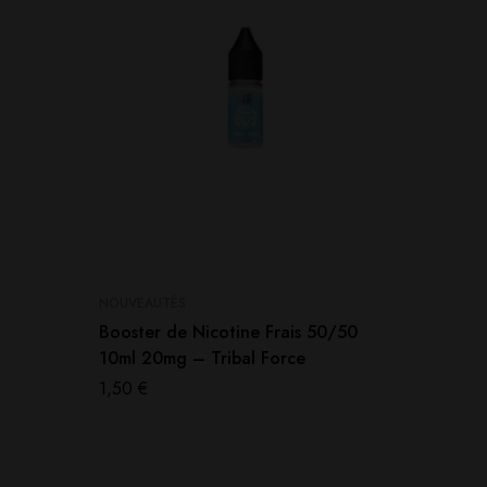
NOUVEAUTÉS
NOUVEAU
Booster de Nicotine Frais 50/50
Petit N
10ml 20mg – Tribal Force
60ml –
1,50
€
19,90
€