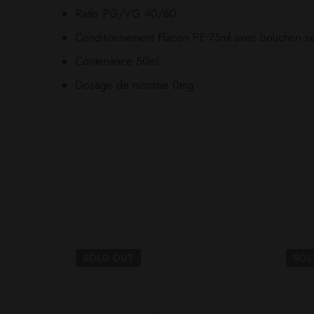
Ratio PG/VG 40/60
Il n'y a pas encore d'av
Aucune question actuel
Conditionnement Flacon PE 75ml avec bouchon séc
Contenance 50ml
Dosage de nicotine 0mg
SOLD
OUT
SO