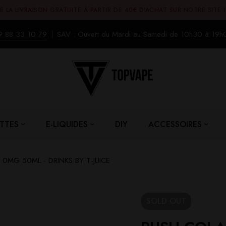
E LA LIVRAISON GRATUITE À PARTIR DE 40€ D'ACHAT SUR NOTRE SITE 
9 88 33 10 79
SAV : Ouvert du Mardi au Samedi de 10h30 à 19h
TTES
E-LIQUIDES
DIY
ACCESSOIRES
0MG 50ML - DRINKS BY T-JUICE
SOLD
OUT