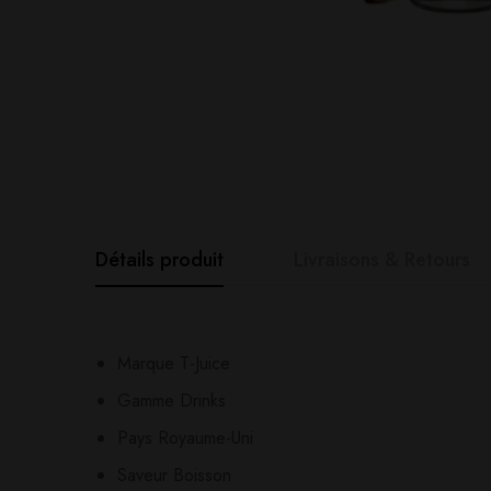
Détails produit
Livraisons & Retours
Avis clients
Questions clie
Marque T-Juice
Gamme Drinks
0
question sur ce produ
Based o
Pays Royaume-Uni
Saveur Boisson