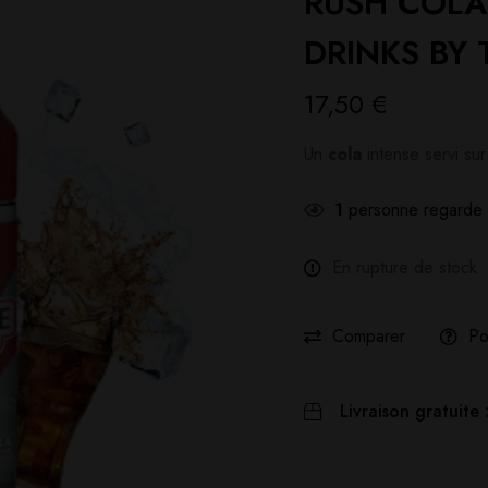
RUSH COLA
DRINKS BY T
17,50
€
Un
cola
intense servi su
1
personne regarde 
En rupture de stock
Comparer
Po
Livraison gratuite 