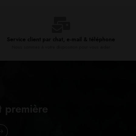
Service client par chat, e-mail & téléphone​
Nous sommes à votre disposition pour vous aider​
t première