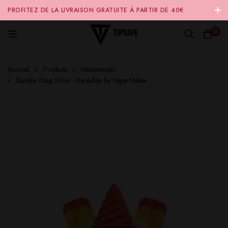
PROFITEZ DE LA LIVRAISON GRATUITE À PARTIR DE 40€
D'ACHAT SUR NOTRE SITE INTERNET 🚚
0
Accueil
Produits
Nouveautés
Sandia 0mg 50ml - Paradise by Vape Maker