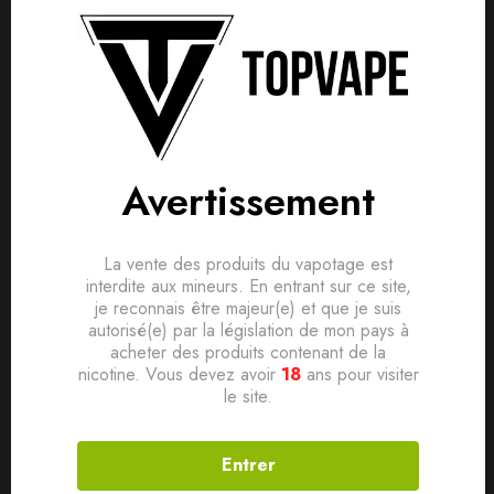
Avis clients
Questions clients
Marque Vape Maker
Based on 0 Reviews
0
question sur ce produit
Poser ma question
Gamme Paradise
Pays France
Ajouter mon avis
Avertissement
Saveur Fruitée
Aucune question actuellement. Devenez le premier à poser
votre question !
Ratio PG/VG 40/60
Il n'y a pas encore d'avis, donnez le vôtre en premier !
Conditionnement Flacon PE 100ml avec bouchon sécurité
La vente des produits du vapotage est
interdite aux mineurs. En entrant sur ce site,
enfant
je reconnais être majeur(e) et que je suis
Contenance 50ml
autorisé(e) par la législation de mon pays à
acheter des produits contenant de la
Dosage de nicotine 0mg
nicotine. Vous devez avoir
18
ans pour visiter
le site.
Produits connexes
Entrer