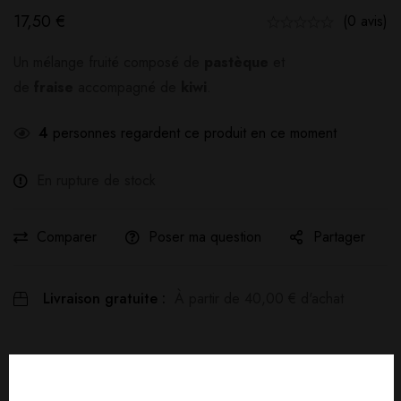
17,50
€
(0 avis)
Un mélange fruité composé de
pastèque
et
de
fraise
accompagné de
kiwi
.
4
personnes regardent ce produit en ce moment
En rupture de stock
Comparer
Poser ma question
Partager
Livraison gratuite :
À partir de
40,00
€
d'achat
Détails produit
Livraisons & Retours
Avis