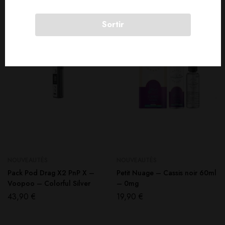
Sortir
SOLD
OUT
SOLD
OUT
NOUVEAUTÉS
NOUVEAUTÉS
Pack Pod Drag X2 PnP X –
Petit Nuage – Cassis noir 60ml
Voopoo – Colorful Silver
– 0mg
43,90
€
19,90
€