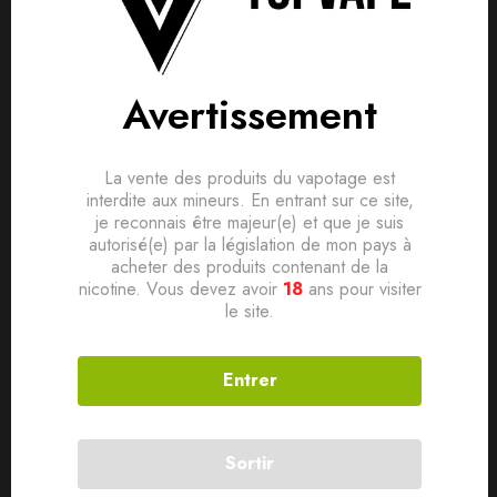
Saveur Fruitée
Aucune question actuellement. Devenez le premier à poser
votre question !
Ratio PG/VG 50/50
Il n'y a pas encore d'avis, donnez le vôtre en premier !
Conditionnement Flacon PE 70ml avec bouchon sécurité
Avertissement
enfant
Contenance 50ml
La vente des produits du vapotage est
Dosage de nicotine 0mg
interdite aux mineurs. En entrant sur ce site,
je reconnais être majeur(e) et que je suis
autorisé(e) par la législation de mon pays à
acheter des produits contenant de la
nicotine. Vous devez avoir
18
ans pour visiter
Produits connexes
le site.
Entrer
SOLD
OUT
Sortir