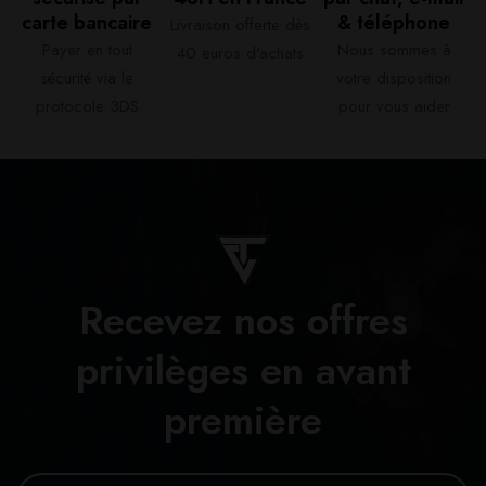
carte bancaire​
& téléphone​
Livraison offerte dès
Payer en tout
Nous sommes à
40 euros d'achats​
sécurité via le
votre disposition
protocole 3DS
pour vous aider​
Recevez nos offres
privilèges en avant
première