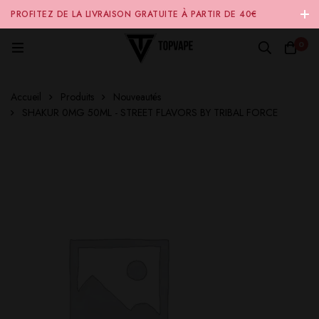
PROFITEZ DE LA LIVRAISON GRATUITE À PARTIR DE 40€
D'ACHAT SUR NOTRE SITE INTERNET 🚚
0
Accueil
Produits
Nouveautés
SHAKUR 0MG 50ML - STREET FLAVORS BY TRIBAL FORCE