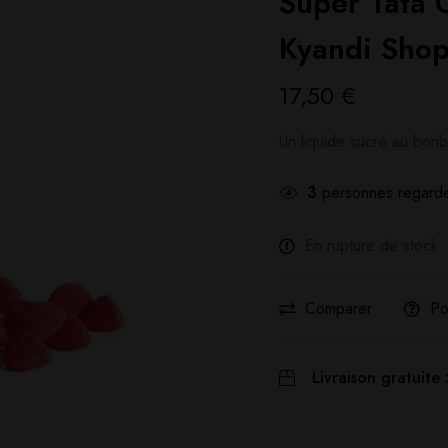
Super Tata
Kyandi Sho
17,50
€
Un liquide sucré au bonbo
3
personnes regarde
En rupture de stock
Comparer
Po
Livraison gratuite 