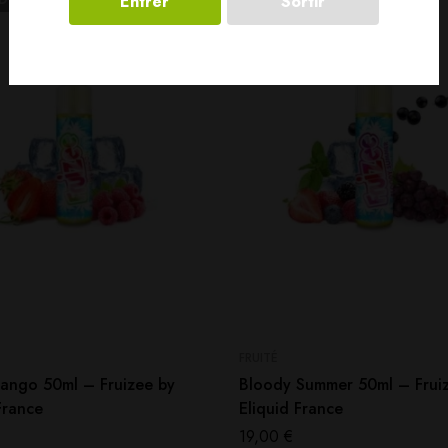
Entrer
Sortir
FRUITÉ
ango 50ml – Fruizee by
Bloody Summer 50ml – Frui
France
Eliquid France
19,00
€