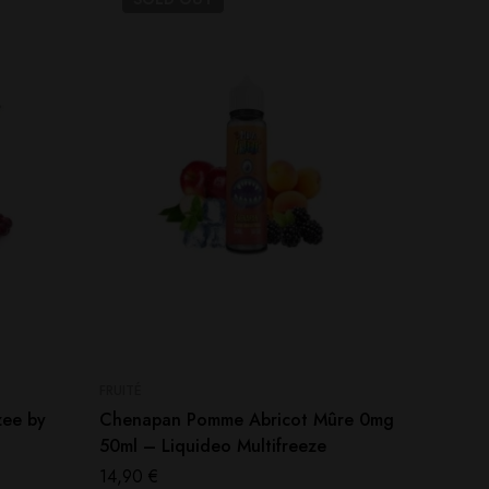
FRUITÉ
FRUITÉ
zee by
Chenapan Pomme Abricot Mûre 0mg
Fruits 
50ml – Liquideo Multifreeze
Wpuff F
14,90
€
14,90
€