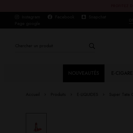
PROFITEZ D
Instagram
Facebook
Snapchat
0
Page google
NOUVEAUTÉS
E-CIGARE
Accueil
Produits
E-LIQUIDES
Super Tata