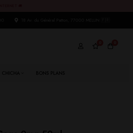
INTERNET 🚚
00
18 Av. du Général Patton, 77000 MELUN 🇫🇷
0
0
CHICHA
BONS PLANS