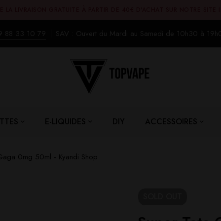
E LA LIVRAISON GRATUITE À PARTIR DE 40€ D'ACHAT SUR NOTRE SITE 
9 88 33 10 79
SAV : Ouvert du Mardi au Samedi de 10h30 à 19h
TTES
E-LIQUIDES
DIY
ACCESSOIRES
 Gaga 0mg 50ml - Kyandi Shop
SOLD
OUT