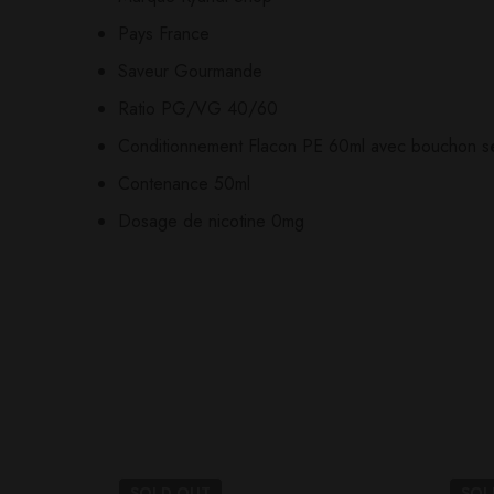
Il n'y a pas encore d'av
Aucune question actuel
Pays France
Saveur Gourmande
Ratio PG/VG 40/60
Conditionnement Flacon PE 60ml avec bouchon sé
Contenance 50ml
Dosage de nicotine 0mg
SOLD
OUT
SO