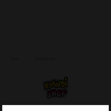
Avis
Questions
nts
it
n 0 Reviews