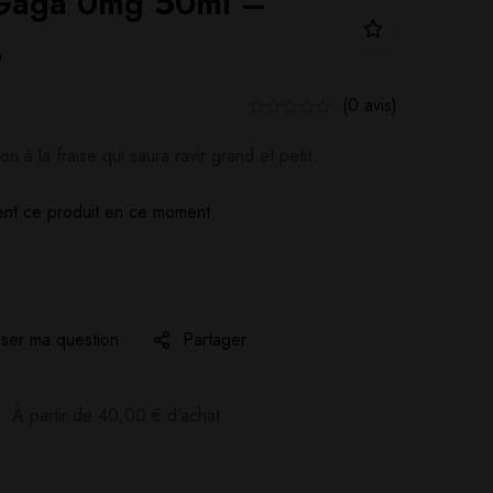
 Gaga 0mg 50ml –
p
(0 avis)
n à la fraise qui saura ravir grand et petit.
nt ce produit en ce moment
ser ma question
Partager
:
À partir de
40,00
€
d'achat