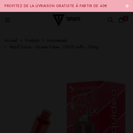
PROFITEZ DE LA LIVRAISON GRATUITE À PARTIR DE 40€
D'ACHAT SUR NOTRE SITE INTERNET 🚚
0
Accueil
Produits
Nouveautés
Wpuff Fusion - Grosse Fraise - 15000 puffs - 20mg