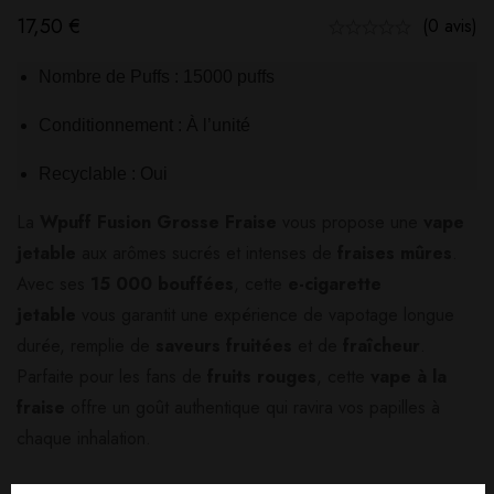
17,50
€
(0 avis)
Nombre de Puffs : 15000 puffs
Conditionnement : À l’unité
Recyclable : Oui
La
Wpuff Fusion Grosse Fraise
vous propose une
vape
jetable
aux arômes sucrés et intenses de
fraises mûres
.
Avec ses
15 000 bouffées
, cette
e-cigarette
jetable
vous garantit une expérience de vapotage longue
durée, remplie de
saveurs fruitées
et de
fraîcheur
.
Parfaite pour les fans de
fruits rouges
, cette
vape à la
fraise
offre un goût authentique qui ravira vos papilles à
chaque inhalation.