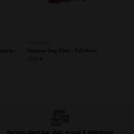
NOUVEAUTÉS
NOUVEAU
ipette –
Hypnose 0mg 50ml – Full Moon
Pack P
– Color
17,90
€
43,90
€
Service client par chat, e-mail & téléphone​