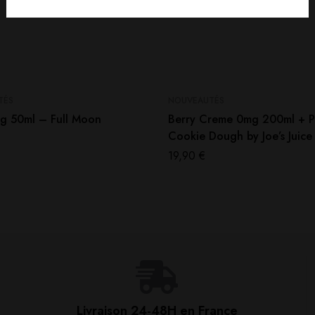
TÉS
NOUVEAUTÉS
g 50ml – Full Moon
Berry Creme 0mg 200ml + P
Cookie Dough by Joe’s Juice
19,90
€
Livraison 24-48H en France​