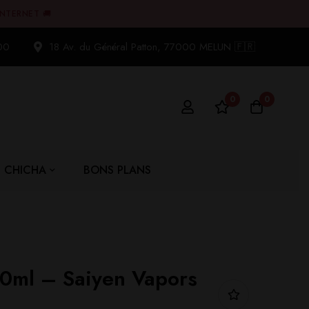
INTERNET 🚚
00
18 Av. du Général Patton, 77000 MELUN 🇫🇷
0
0
CHICHA
BONS PLANS
0ml – Saiyen Vapors