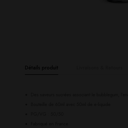
Détails produit
Livraisons & Retours
Avis clients
Questions clie
Des saveurs sucrées associant le bubblegum, l’en
Bouteille de 60ml avec 50ml de e-liquide
0
question sur ce produ
Based o
PG/VG : 50/50
Fabriqué en France