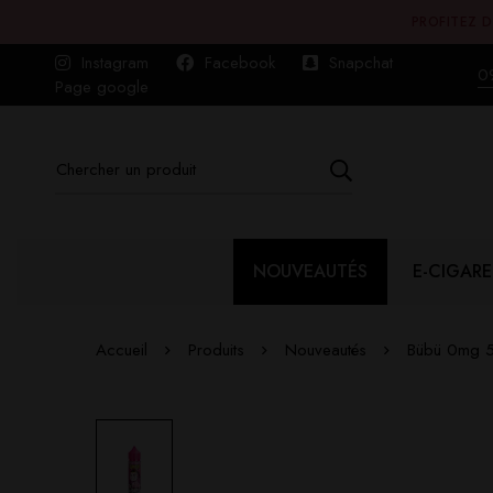
PROFITEZ D
Instagram
Facebook
Snapchat
0
Page google
NOUVEAUTÉS
E-CIGARE
Accueil
Produits
Nouveautés
Bübü 0mg 5