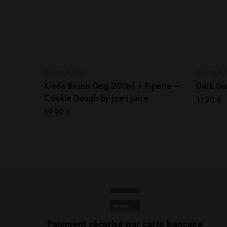
NOUVEAUTÉS
NOUVEAU
Kinda Bruno 0mg 200ml + Pipette –
Dark 0m
Cookie Dough by Joe’s Juice
17,90
€
19,90
€
Paiement sécurisé par carte bancaire​