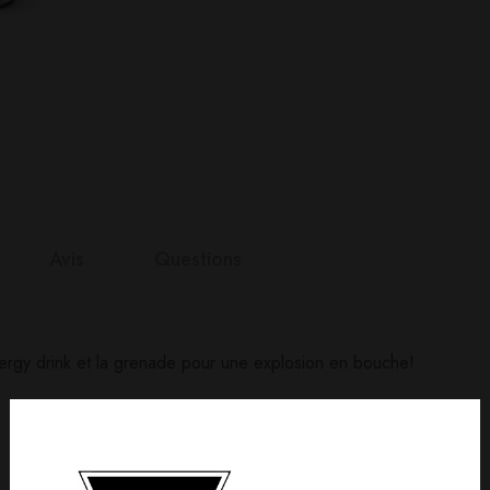
Avis
Questions
nts
ergy drink et la grenade pour une explosion en bouche!
it
n 0 Reviews