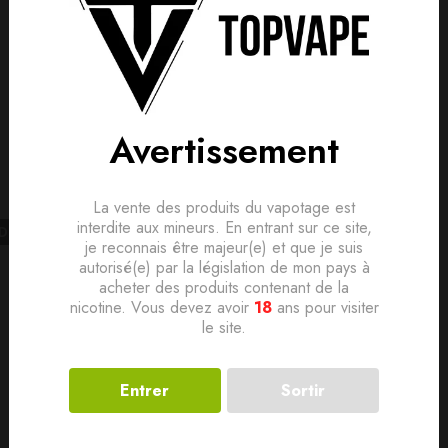
is, donnez le vôtre en premier !
lement. Devenez le premier à poser votre question !
Produits connexes
Avertissement
La vente des produits du vapotage est
interdite aux mineurs. En entrant sur ce site,
LD
OUT
SOLD
OUT
je reconnais être majeur(e) et que je suis
autorisé(e) par la législation de mon pays à
acheter des produits contenant de la
nicotine. Vous devez avoir
18
ans pour visiter
le site.
Entrer
Sortir