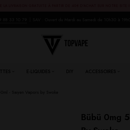
E LA LIVRAISON GRATUITE À PARTIR DE 40€ D'ACHAT SUR NOTRE SITE 
9 88 33 10 79
SAV : Ouvert du Mardi au Samedi de 10h30 à 19h
TTES
E-LIQUIDES
DIY
ACCESSOIRES
0ml - Saiyen Vapors by Swoke
Bübü 0mg 5