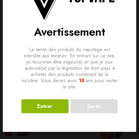
is, donnez le vôtre en premier !
lement. Devenez le premier à poser votre question !
Avertissement
Produits connexes
La vente des produits du vapotage est
interdite aux mineurs. En entrant sur ce site,
je reconnais être majeur(e) et que je suis
autorisé(e) par la législation de mon pays à
acheter des produits contenant de la
nicotine. Vous devez avoir
18
ans pour visiter
le site.
Entrer
Sortir