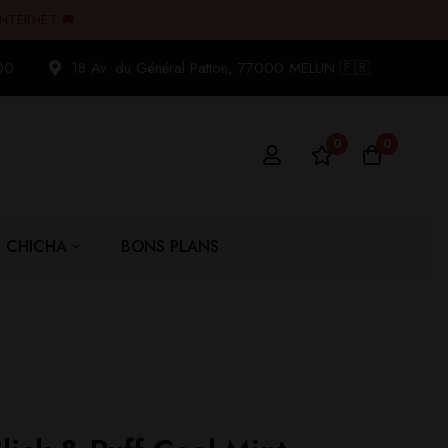
INTERNET 🚚
00
18 Av. du Général Patton, 77000 MELUN 🇫🇷
0
0
CHICHA
BONS PLANS