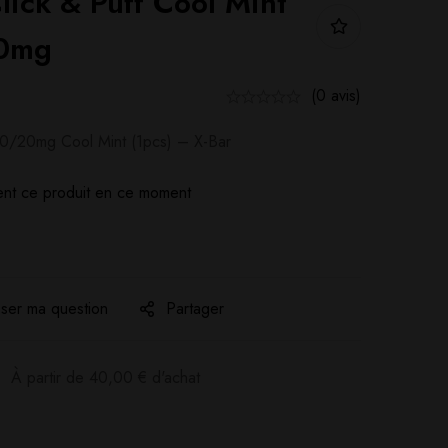
lick & Puff Cool Mint
10mg
(0 avis)
10/20mg Cool Mint (1pcs) – X-Bar
nt ce produit en ce moment
ser ma question
Partager
:
À partir de
40,00
€
d'achat