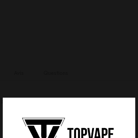
Avis
Questions
nts
 Puff.
it
n 0 Reviews