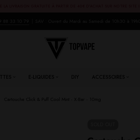
E LA LIVRAISON GRATUITE À PARTIR DE 40€ D'ACHAT SUR NOTRE SITE 
9 88 33 10 79
SAV : Ouvert du Mardi au Samedi de 10h30 à 19h
TTES
E-LIQUIDES
DIY
ACCESSOIRES
Cartouche Click & Puff Cool Mint - X-Bar - 10mg
SOLD
OUT