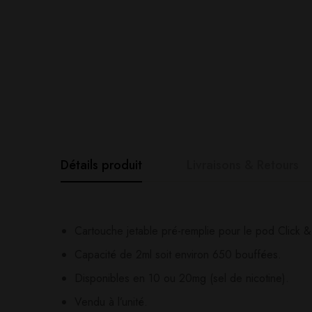
Détails produit
Livraisons & Retours
Avis clients
Questions clie
Cartouche jetable pré-remplie pour le pod Click &
Capacité de 2ml soit environ 650 bouffées.
0
question sur ce produ
Based o
Disponibles en 10 ou 20mg (sel de nicotine).
Vendu à l’unité.