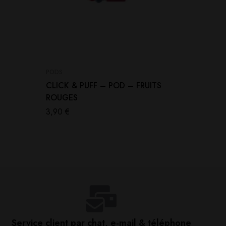
PODS
PODS
CLICK & PUFF – POD – FRUITS
CLICK 
ROUGES
LITCHI
3,90
€
3,90
€
Service client par chat, e-mail & téléphone​