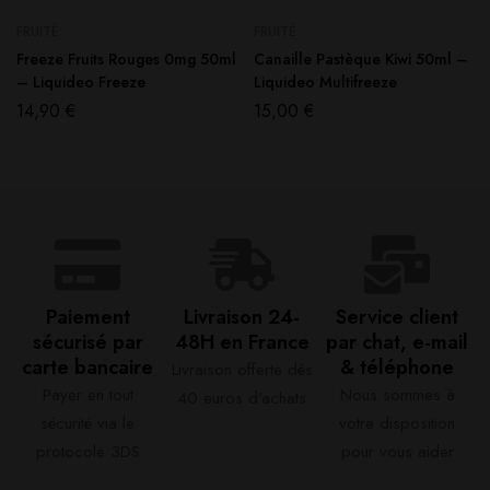
FRUITÉ
FRUITÉ
Freeze Fruits Rouges 0mg 50ml
Canaille Pastèque Kiwi 50ml –
– Liquideo Freeze
Liquideo Multifreeze
14,90
€
15,00
€
Paiement
Livraison 24-
Service client
sécurisé par
48H en France​
par chat, e-mail
carte bancaire​
& téléphone​
Livraison offerte dès
Payer en tout
Nous sommes à
40 euros d'achats​
sécurité via le
votre disposition
protocole 3DS
pour vous aider​