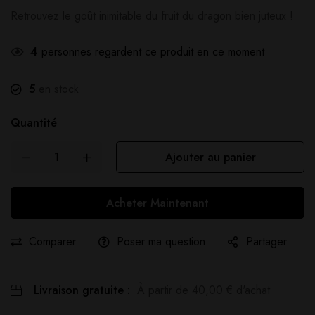
Retrouvez le goût inimitable du fruit du dragon bien juteux !
4
personnes regardent ce produit en ce moment
5
en stock
Quantité
Ajouter au panier
Acheter Maintenant
Comparer
Poser ma question
Partager
Livraison gratuite :
À partir de
40,00
€
d'achat