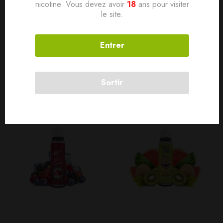
enfant
nicotine. Vous devez avoir
18
ans pour visiter
le site.
Contenance 10ml
Entrer
Produits connexes
Sortir
SOLD
OUT