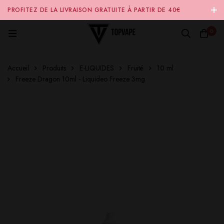
PROFITEZ DE LA LIVRAISON GRATUITE À PARTIR DE 40€
D'ACHAT SUR NOTRE SITE INTERNET 🚚
0
Accueil
Produits
E-LIQUIDES
Fruité
10 ml
Freeze Dragon 10ml - Liquideo Freeze 3mg