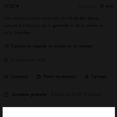
17,50
€
(0 avis)
Des saveurs juteuse composée d’un
fruit des dieux
associé à la douceur de la
grenade
et de la
cerise
aux
notes
fraîches
.
1
personne regarde ce produit en ce moment
En rupture de stock
Comparer
Poser ma question
Partager
Livraison gratuite :
À partir de
40,00
€
d'achat
Détails produit
Livraisons & Retours
Avis