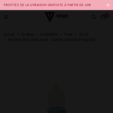
PROFITEZ DE LA LIVRAISON GRATUITE À PARTIR DE 40€
D'ACHAT SUR NOTRE SITE INTERNET 🚚
0
Accueil
Produits
E-LIQUIDES
Fruité
50 ml
FROZEN ZEUS 0MG 50ML - SAIYEN VAPORS BY SWOKE