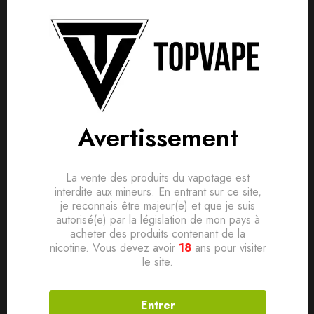
Avis clients
Questions clients
Marque Swoke
Based on 0 Reviews
0
question sur ce produit
Poser ma question
Gamme Saiyen Vapors
Pays France
Ajouter mon avis
Avertissement
Saveur Fraîche, Fruitée
Aucune question actuellement. Devenez le premier à poser
votre question !
Ratio PG/VG 50/50
Il n'y a pas encore d'avis, donnez le vôtre en premier !
La vente des produits du vapotage est
Conditionnement Flacon PE 75ml avec bouchon sécurité
interdite aux mineurs. En entrant sur ce site,
enfant
je reconnais être majeur(e) et que je suis
autorisé(e) par la législation de mon pays à
Contenance 50ml
acheter des produits contenant de la
nicotine. Vous devez avoir
18
ans pour visiter
Dosage de nicotine 0mg
le site.
Entrer