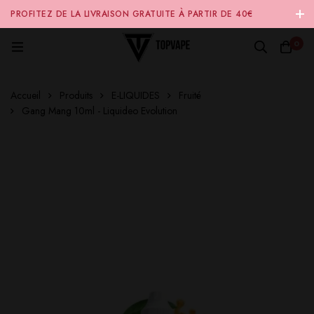
PROFITEZ DE LA LIVRAISON GRATUITE À PARTIR DE 40€
D'ACHAT SUR NOTRE SITE INTERNET 🚚
0
Accueil
Produits
E-LIQUIDES
Fruité
Gang Mang 10ml - Liquideo Evolution