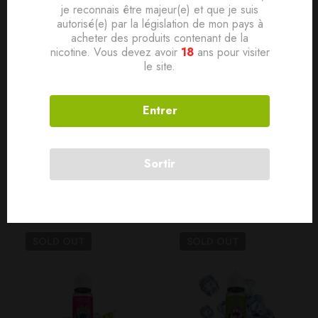
je reconnais être majeur(e) et que je suis
Ratio PG/VG 50/50
autorisé(e) par la législation de mon pays à
Conditionnement Flacon PE 10ml avec bouchon sécurité
acheter des produits contenant de la
nicotine. Vous devez avoir
18
ans pour visiter
enfant
le site.
Contenance 10ml
Dosage de nicotine 3, 6, 10
Entrer
Sortir
Produits connexes
SOLD
OUT
SOLD
OUT