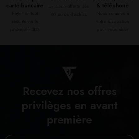
carte bancaire​
& téléphone​
Livraison offerte dès
Payer en tout
Nous sommes à
40 euros d'achats​
sécurité via le
votre disposition
protocole 3DS
pour vous aider​
Recevez nos offres
privilèges en avant
première